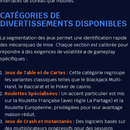
interfaces de bureau que mobiles.
CATÉGORIES DE
DIVERTISSEMENTS DISPONIBLES
La segmentation des jeux permet une identification rapide
des mécaniques de mise. Chaque section est calibrée pour
répondre à des exigences de volatilité и de gameplay
spécifiques :
Jeux de Table et de Cartes :
Cette catégorie regroupe
les variantes classiques telles que le Blackjack Multi-
Hand, le Baccarat et le Poker de casino.
Roulettes Spécialisées :
Un accent particulier est mis
sur la Roulette Française (avec règle La Partage) et la
Roulette Européenne, privilégiées pour leur avantage
maison réduit.
Jeux de Crash et Instantanés :
Des logiciels basés sur
des multiplicateurs progressifs pour des sessions