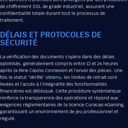
de chiffrement SSL de grade industriel, assurant une
confidentialité totale durant tout le processus de
traitement.
DÉLAIS ET PROTOCOLES DE
SÉCURITÉ
La vérification des documents s’opère dans des délais
optimisés, généralement compris entre 12 et 24 heures
après la Nine Casino Connexion et l’envoi des pièces. Une
fois le statut “Vérifié” obtenu, les limites de retrait sont
levées et l’accès à l’intégralité des fonctionnalités
financières est débloqué. Cette procédure systématique
renforce la transparence des opérations et répond aux
exigences réglementaires de la licence Curacao eGaming,
garantissant un environnement de jeu professionnel et
régulé.