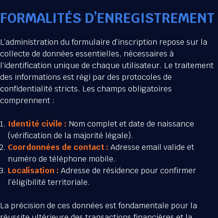
FORMALITÉS D’ENREGISTREMENT
L’administration du formulaire d’inscription repose sur la
collecte de données essentielles, nécessaires à
l’identification unique de chaque utilisateur. Le traitement
des informations est régi par des protocoles de
confidentialité stricts. Les champs obligatoires
comprennent :
Identité civile :
Nom complet et date de naissance
(vérification de la majorité légale).
Coordonnées de contact :
Adresse email valide et
numéro de téléphone mobile.
Localisation :
Adresse de résidence pour confirmer
l’éligibilité territoriale.
La précision de ces données est fondamentale pour la
réussite ultérieure des transactions financières et la