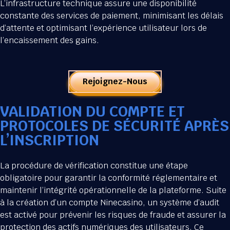
L’infrastructure technique assure une disponibilité
constante des services de paiement, minimisant les délais
d’attente et optimisant l’expérience utilisateur lors de
l’encaissement des gains.
Rejoignez-Nous
VALIDATION DU COMPTE ET
PROTOCOLES DE SÉCURITÉ APRÈS
L’INSCRIPTION
La procédure de vérification constitue une étape
obligatoire pour garantir la conformité réglementaire et
maintenir l’intégrité opérationnelle de la plateforme. Suite
à la création d’un compte Ninecasino, un système d’audit
est activé pour prévenir les risques de fraude et assurer la
protection des actifs numériques des utilisateurs. Ce