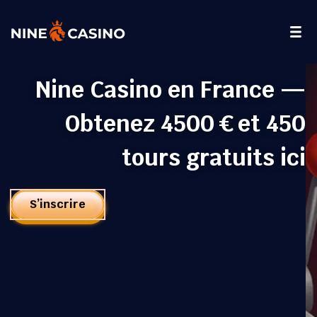
Nine Casino en France —
Obtenez 4500 € et 450
tours gratuits ici
S’inscrire