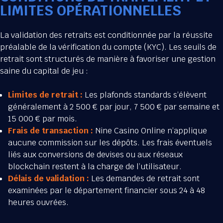
LIMITES OPÉRATIONNELLES
La validation des retraits est conditionnée par la réussite
préalable de la vérification du compte (KYC). Les seuils de
retrait sont structurés de manière à favoriser une gestion
saine du capital de jeu :
Limites de retrait :
Les plafonds standards s’élèvent
généralement à 2 500 € par jour, 7 500 € par semaine et
15 000 € par mois.
Frais de transaction :
Nine Casino Online n’applique
aucune commission sur les dépôts. Les frais éventuels
liés aux conversions de devises ou aux réseaux
blockchain restent à la charge de l’utilisateur.
Délais de validation :
Les demandes de retrait sont
examinées par le département financier sous 24 à 48
heures ouvrées.