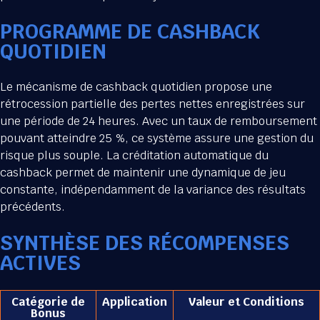
PROGRAMME DE CASHBACK
QUOTIDIEN
Le mécanisme de cashback quotidien propose une
rétrocession partielle des pertes nettes enregistrées sur
une période de 24 heures. Avec un taux de remboursement
pouvant atteindre 25 %, ce système assure une gestion du
risque plus souple. La créditation automatique du
cashback permet de maintenir une dynamique de jeu
constante, indépendamment de la variance des résultats
précédents.
SYNTHÈSE DES RÉCOMPENSES
ACTIVES
Catégorie de
Application
Valeur et Conditions
Bonus