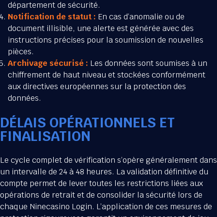
département de sécurité.
Notification de statut :
En cas d’anomalie ou de
document illisible, une alerte est générée avec des
instructions précises pour la soumission de nouvelles
pièces.
Archivage sécurisé :
Les données sont soumises à un
chiffrement de haut niveau et stockées conformément
aux directives européennes sur la protection des
données.
DÉLAIS OPÉRATIONNELS ET
FINALISATION
Le cycle complet de vérification s’opère généralement dans
un intervalle de 24 à 48 heures. La validation définitive du
compte permet de lever toutes les restrictions liées aux
opérations de retrait et de consolider la sécurité lors de
chaque Ninecasino Login. L’application de ces mesures de