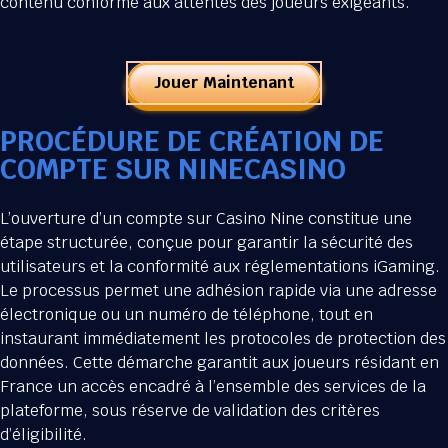
contenu conforme aux attentes des joueurs exigeants.
Jouer Maintenant
PROCÉDURE DE CRÉATION DE
COMPTE SUR NINECASINO
L’ouverture d’un compte sur Casino Nine constitue une
étape structurée, conçue pour garantir la sécurité des
utilisateurs et la conformité aux réglementations iGaming.
Le processus permet une adhésion rapide via une adresse
électronique ou un numéro de téléphone, tout en
instaurant immédiatement les protocoles de protection des
données. Cette démarche garantit aux joueurs résidant en
France un accès encadré à l’ensemble des services de la
plateforme, sous réserve de validation des critères
d’éligibilité.