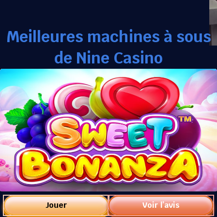
Meilleures machines à sous
de Nine Casino
Jouer
Voir l’avis