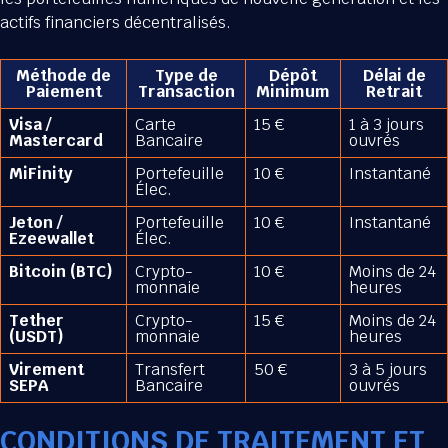
actifs financiers décentralisés.
Méthode de
Type de
Dépôt
Délai de
Paiement
Transaction
Minimum
Retrait
Visa /
Carte
15 €
1 à 3 jours
Mastercard
Bancaire
ouvrés
MiFinity
Portefeuille
10 €
Instantané
Élec.
Jeton /
Portefeuille
10 €
Instantané
Ezeewallet
Élec.
Bitcoin (BTC)
Crypto-
10 €
Moins de 24
monnaie
heures
Tether
Crypto-
15 €
Moins de 24
(USDT)
monnaie
heures
Virement
Transfert
50 €
3 à 5 jours
SEPA
Bancaire
ouvrés
CONDITIONS DE TRAITEMENT ET