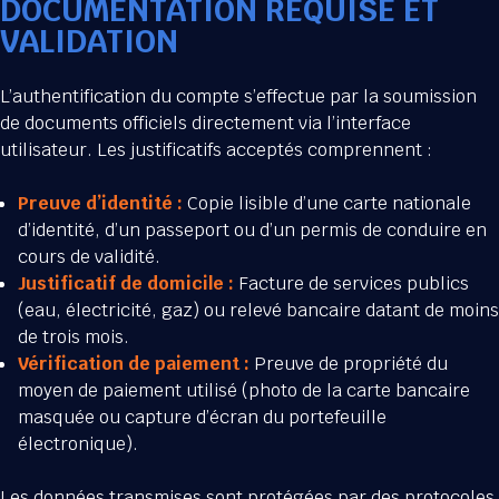
DOCUMENTATION REQUISE ET
VALIDATION
L’authentification du compte s’effectue par la soumission
de documents officiels directement via l’interface
utilisateur. Les justificatifs acceptés comprennent :
Preuve d’identité :
Copie lisible d’une carte nationale
d’identité, d’un passeport ou d’un permis de conduire en
cours de validité.
Justificatif de domicile :
Facture de services publics
(eau, électricité, gaz) ou relevé bancaire datant de moins
de trois mois.
Vérification de paiement :
Preuve de propriété du
moyen de paiement utilisé (photo de la carte bancaire
masquée ou capture d’écran du portefeuille
électronique).
Les données transmises sont protégées par des protocoles