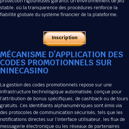
protection rigoureuses garantit un environnement de jeu
stable, où la transparence des procédures renforce la
fiabilité globale du système financier de la plateforme.
Inscription
MÉCANISME D’APPLICATION DES
CODES PROMOTIONNELS SUR
NINECASINO
La gestion des codes promotionnels repose sur une
infrastructure technologique automatisée, conçue pour
l’attribution de bonus spécifiques, de cashback ou de tours
gratuits. Ces identifiants alphanumériques sont émis via
des protocoles de communication sécurisés, tels que les
notifications directes sur l’interface utilisateur, les flux de
messagerie électronique ou les réseaux de partenaires