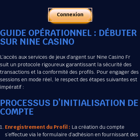
Connexion
GUIDE OPÉRATIONNEL : DÉBUTER
SUR NINE CASINO
L’accès aux services de jeux d’argent sur Nine Casino Fr
suit un protocole rigoureux garantissant la sécurité des
transactions et la conformité des profils. Pour engager des
sessions en mode réel, le respect des étapes suivantes est
impératif :
PROCESSUS D’INITIALISATION DE
COMPTE
Enregistrement du Profil :
La création du compte
s’effectue via le formulaire d’adhésion en fournissant des