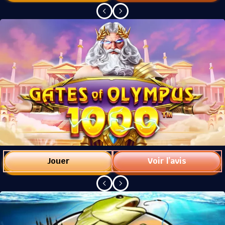
Jouer
Voir l’avis