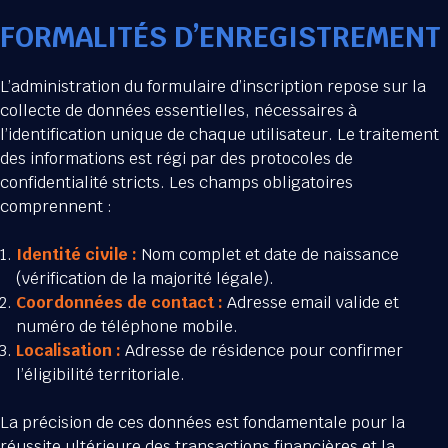
FORMALITÉS D’ENREGISTREMENT
L’administration du formulaire d’inscription repose sur la
collecte de données essentielles, nécessaires à
l’identification unique de chaque utilisateur. Le traitement
des informations est régi par des protocoles de
confidentialité stricts. Les champs obligatoires
comprennent :
Identité civile :
Nom complet et date de naissance
(vérification de la majorité légale).
Coordonnées de contact :
Adresse email valide et
numéro de téléphone mobile.
Localisation :
Adresse de résidence pour confirmer
l’éligibilité territoriale.
La précision de ces données est fondamentale pour la
réussite ultérieure des transactions financières et la