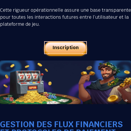
Cette rigueur opérationnelle assure une base transparente
pour toutes les interactions futures entre l’utilisateur et la
plateforme de jeu.
Inscription
GESTION DES FLUX FINANCIERS