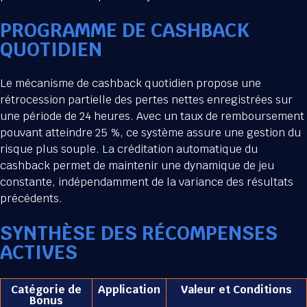
PROGRAMME DE CASHBACK
QUOTIDIEN
Le mécanisme de cashback quotidien propose une
rétrocession partielle des pertes nettes enregistrées sur
une période de 24 heures. Avec un taux de remboursement
pouvant atteindre 25 %, ce système assure une gestion du
risque plus souple. La créditation automatique du
cashback permet de maintenir une dynamique de jeu
constante, indépendamment de la variance des résultats
précédents.
SYNTHÈSE DES RÉCOMPENSES
ACTIVES
Catégorie de
Application
Valeur et Conditions
Bonus