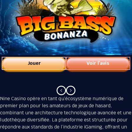
Jouer
Voir l’avis
Nine Casino opère en tant qu’écosystème numérique de
premier plan pour les amateurs de jeux de hasard,
combinant une architecture technologique avancée et une
ludothèque diversifiée. La plateforme est structurée pour
répondre aux standards de l’industrie iGaming, offrant un