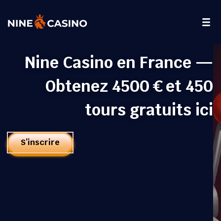
Nine Casino en France —
Obtenez 4500 € et 450
tours gratuits ici
S’inscrire