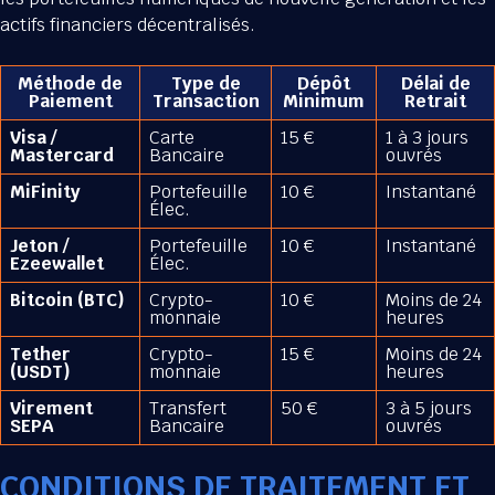
actifs financiers décentralisés.
Méthode de
Type de
Dépôt
Délai de
Paiement
Transaction
Minimum
Retrait
Visa /
Carte
15 €
1 à 3 jours
Mastercard
Bancaire
ouvrés
MiFinity
Portefeuille
10 €
Instantané
Élec.
Jeton /
Portefeuille
10 €
Instantané
Ezeewallet
Élec.
Bitcoin (BTC)
Crypto-
10 €
Moins de 24
monnaie
heures
Tether
Crypto-
15 €
Moins de 24
(USDT)
monnaie
heures
Virement
Transfert
50 €
3 à 5 jours
SEPA
Bancaire
ouvrés
CONDITIONS DE TRAITEMENT ET