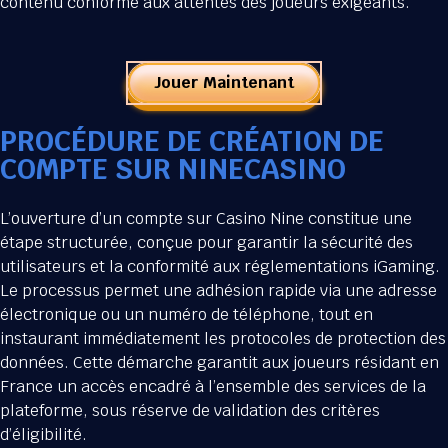
contenu conforme aux attentes des joueurs exigeants.
Jouer Maintenant
PROCÉDURE DE CRÉATION DE
COMPTE SUR NINECASINO
L’ouverture d’un compte sur Casino Nine constitue une
étape structurée, conçue pour garantir la sécurité des
utilisateurs et la conformité aux réglementations iGaming.
Le processus permet une adhésion rapide via une adresse
électronique ou un numéro de téléphone, tout en
instaurant immédiatement les protocoles de protection des
données. Cette démarche garantit aux joueurs résidant en
France un accès encadré à l’ensemble des services de la
plateforme, sous réserve de validation des critères
d’éligibilité.