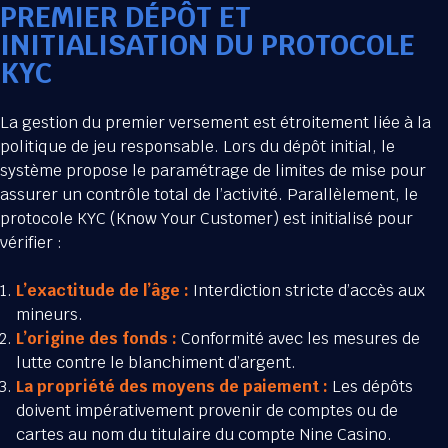
PREMIER DÉPÔT ET
INITIALISATION DU PROTOCOLE
KYC
La gestion du premier versement est étroitement liée à la
politique de jeu responsable. Lors du dépôt initial, le
système propose le paramétrage de limites de mise pour
assurer un contrôle total de l’activité. Parallèlement, le
protocole KYC (Know Your Customer) est initialisé pour
vérifier :
L’exactitude de l’âge :
Interdiction stricte d’accès aux
mineurs.
L’origine des fonds :
Conformité avec les mesures de
lutte contre le blanchiment d’argent.
La propriété des moyens de paiement :
Les dépôts
doivent impérativement provenir de comptes ou de
cartes au nom du titulaire du compte Nine Casino.