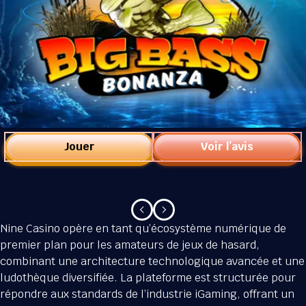
Jouer
Voir l’avis
Nine Casino opère en tant qu’écosystème numérique de
premier plan pour les amateurs de jeux de hasard,
combinant une architecture technologique avancée et une
ludothèque diversifiée. La plateforme est structurée pour
répondre aux standards de l’industrie iGaming, offrant un