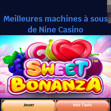
Meilleures machines à sous
de Nine Casino
Jouer
Voir l’avis