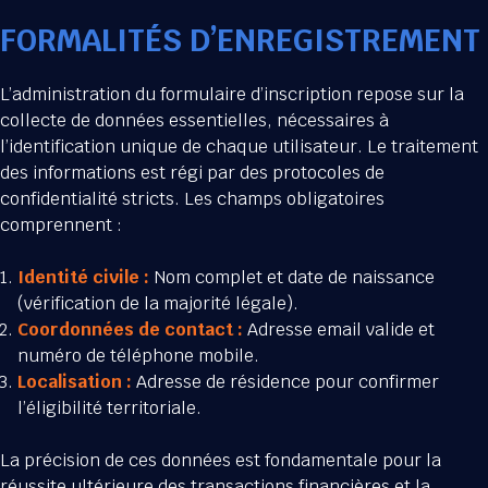
FORMALITÉS D’ENREGISTREMENT
L’administration du formulaire d’inscription repose sur la
collecte de données essentielles, nécessaires à
l’identification unique de chaque utilisateur. Le traitement
des informations est régi par des protocoles de
confidentialité stricts. Les champs obligatoires
comprennent :
Identité civile :
Nom complet et date de naissance
(vérification de la majorité légale).
Coordonnées de contact :
Adresse email valide et
numéro de téléphone mobile.
Localisation :
Adresse de résidence pour confirmer
l’éligibilité territoriale.
La précision de ces données est fondamentale pour la
réussite ultérieure des transactions financières et la