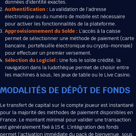
données d’identité exactes.
Authentification :
La validation de l’adresse
électronique ou du numéro de mobile est nécessaire
pour activer les fonctionnalités de la plateforme.
Approvisionnement du Solde :
L’accès à la caisse
permet de sélectionner une méthode de paiement (carte
bancaire, portefeuille électronique ou crypto-monnaie)
pour effectuer un premier versement.
Sélection du Logiciel :
Une fois le solde crédité, la
navigation dans la ludothèque permet de choisir entre
les machines à sous, les jeux de table ou le Live Casino.
MODALITÉS DE DÉPÔT DE FONDS
Le transfert de capital sur le compte joueur est instantané
pour la majorité des méthodes de paiement disponibles en
France. Le montant minimal pour valider une transaction
est généralement fixé à 15 €. L’intégration des fonds
permet l’activation immédiate du pack de bienvenue, sous