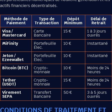
actifs financiers décentralisés.
Méthode de
Type de
Dépôt
Délai de
Paiement
Transaction
Minimum
Retrait
Visa /
Carte
15 €
1 à 3 jours
Mastercard
Bancaire
ouvrés
MiFinity
Portefeuille
10 €
Instantané
Élec.
Jeton /
Portefeuille
10 €
Instantané
Ezeewallet
Élec.
Bitcoin (BTC)
Crypto-
10 €
Moins de 24
monnaie
heures
Tether
Crypto-
15 €
Moins de 24
(USDT)
monnaie
heures
Virement
Transfert
50 €
3 à 5 jours
SEPA
Bancaire
ouvrés
CONDITIONS DE TRAITEMENT ET