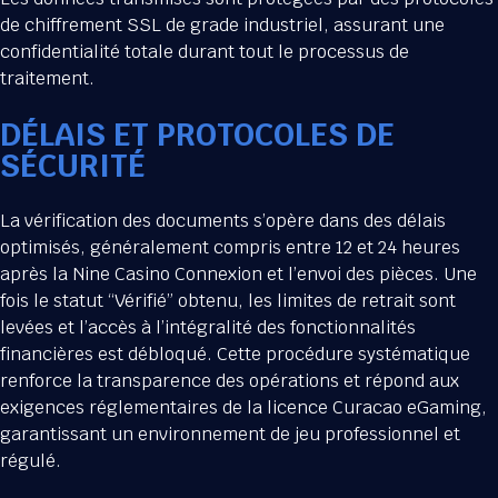
de chiffrement SSL de grade industriel, assurant une
confidentialité totale durant tout le processus de
traitement.
DÉLAIS ET PROTOCOLES DE
SÉCURITÉ
La vérification des documents s’opère dans des délais
optimisés, généralement compris entre 12 et 24 heures
après la Nine Casino Connexion et l’envoi des pièces. Une
fois le statut “Vérifié” obtenu, les limites de retrait sont
levées et l’accès à l’intégralité des fonctionnalités
financières est débloqué. Cette procédure systématique
renforce la transparence des opérations et répond aux
exigences réglementaires de la licence Curacao eGaming,
garantissant un environnement de jeu professionnel et
régulé.