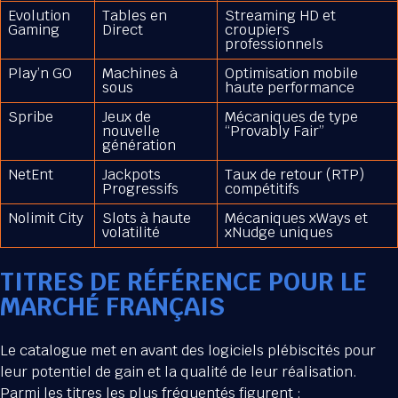
Evolution
Tables en
Streaming HD et
Gaming
Direct
croupiers
professionnels
Play’n GO
Machines à
Optimisation mobile
sous
haute performance
Spribe
Jeux de
Mécaniques de type
nouvelle
“Provably Fair”
génération
NetEnt
Jackpots
Taux de retour (RTP)
Progressifs
compétitifs
Nolimit City
Slots à haute
Mécaniques xWays et
volatilité
xNudge uniques
TITRES DE RÉFÉRENCE POUR LE
MARCHÉ FRANÇAIS
Le catalogue met en avant des logiciels plébiscités pour
leur potentiel de gain et la qualité de leur réalisation.
Parmi les titres les plus fréquentés figurent :