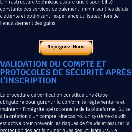
L’infrastructure technique assure une disponibilité
constante des services de paiement, minimisant les délais
d’attente et optimisant l’expérience utilisateur lors de
l’encaissement des gains.
Rejoignez-Nous
VALIDATION DU COMPTE ET
PROTOCOLES DE SÉCURITÉ APRÈS
L’INSCRIPTION
La procédure de vérification constitue une étape
obligatoire pour garantir la conformité réglementaire et
maintenir l’intégrité opérationnelle de la plateforme. Suite
à la création d’un compte Ninecasino, un système d’audit
est activé pour prévenir les risques de fraude et assurer la
protection des actifs numériques des utilisateurs. Ce