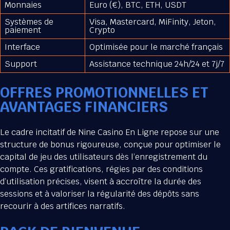
Monnaies
Euro (€), BTC, ETH, USDT
Systèmes de
Visa, Mastercard, MiFinity, Jeton,
paiement
Crypto
Interface
Optimisée pour le marché français
Support
Assistance technique 24h/24 et 7j/7
OFFRES PROMOTIONNELLES ET
AVANTAGES FINANCIERS
Le cadre incitatif de Nine Casino En Ligne repose sur une
structure de bonus rigoureuse, conçue pour optimiser le
capital de jeu des utilisateurs dès l’enregistrement du
compte. Ces gratifications, régies par des conditions
d’utilisation précises, visent à accroître la durée des
sessions et à valoriser la régularité des dépôts sans
recourir à des artifices narratifs.