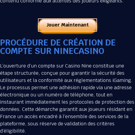
contenu conforme aux attentes des joueurs exigeants.
Jouer Maintenant
PROCÉDURE DE CRÉATION DE
COMPTE SUR NINECASINO
L’ouverture d’un compte sur Casino Nine constitue une
étape structurée, conçue pour garantir la sécurité des
utilisateurs et la conformité aux réglementations iGaming.
Le processus permet une adhésion rapide via une adresse
électronique ou un numéro de téléphone, tout en
instaurant immédiatement les protocoles de protection des
données. Cette démarche garantit aux joueurs résidant en
France un accès encadré à l’ensemble des services de la
plateforme, sous réserve de validation des critères
d’éligibilité.