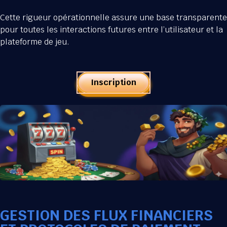
Cette rigueur opérationnelle assure une base transparente
pour toutes les interactions futures entre l’utilisateur et la
plateforme de jeu.
Inscription
GESTION DES FLUX FINANCIERS