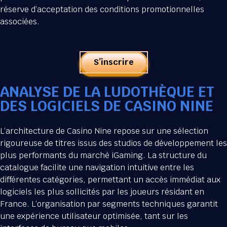
réserve d’acceptation des conditions promotionnelles
associées.
S’inscrire
ANALYSE DE LA LUDOTHÈQUE ET
DES LOGICIELS DE CASINO NINE
L’architecture de Casino Nine repose sur une sélection
rigoureuse de titres issus des studios de développement les
plus performants du marché iGaming. La structure du
catalogue facilite une navigation intuitive entre les
différentes catégories, permettant un accès immédiat aux
logiciels les plus sollicités par les joueurs résidant en
France. L’organisation par segments techniques garantit
une expérience utilisateur optimisée, tant sur les