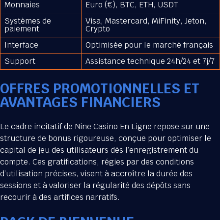
Monnaies
Euro (€), BTC, ETH, USDT
Systèmes de
Visa, Mastercard, MiFinity, Jeton,
paiement
Crypto
Interface
Optimisée pour le marché français
Support
Assistance technique 24h/24 et 7j/7
OFFRES PROMOTIONNELLES ET
AVANTAGES FINANCIERS
Le cadre incitatif de Nine Casino En Ligne repose sur une
structure de bonus rigoureuse, conçue pour optimiser le
capital de jeu des utilisateurs dès l’enregistrement du
compte. Ces gratifications, régies par des conditions
d’utilisation précises, visent à accroître la durée des
sessions et à valoriser la régularité des dépôts sans
recourir à des artifices narratifs.