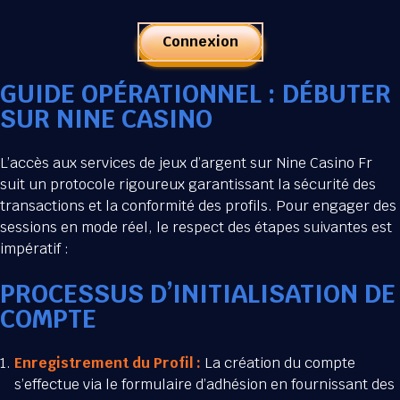
Connexion
GUIDE OPÉRATIONNEL : DÉBUTER
SUR NINE CASINO
L’accès aux services de jeux d’argent sur Nine Casino Fr
suit un protocole rigoureux garantissant la sécurité des
transactions et la conformité des profils. Pour engager des
sessions en mode réel, le respect des étapes suivantes est
impératif :
PROCESSUS D’INITIALISATION DE
COMPTE
Enregistrement du Profil :
La création du compte
s’effectue via le formulaire d’adhésion en fournissant des