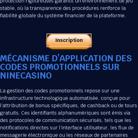
protection rigoureuses garantit un environnement de jeu
stable, où la transparence des procédures renforce la
fiabilité globale du système financier de la plateforme.
Inscription
MÉCANISME D’APPLICATION DES
CODES PROMOTIONNELS SUR
NINECASINO
La gestion des codes promotionnels repose sur une
infrastructure technologique automatisée, conçue pour
l’attribution de bonus spécifiques, de cashback ou de tours
gratuits. Ces identifiants alphanumériques sont émis via
des protocoles de communication sécurisés, tels que les
notifications directes sur l’interface utilisateur, les flux de
messagerie électronique ou les réseaux de partenaires