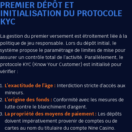
PREMIER DÉPÔT ET
INITIALISATION DU PROTOCOLE
KYC
La gestion du premier versement est étroitement liée à la
politique de jeu responsable. Lors du dépôt initial, le
système propose le paramétrage de limites de mise pour
assurer un contrôle total de l’activité. Parallèlement, le
protocole KYC (Know Your Customer) est initialisé pour
vérifier :
L’exactitude de l’âge :
Interdiction stricte d’accès aux
mineurs.
L’origine des fonds :
Conformité avec les mesures de
lutte contre le blanchiment d’argent.
La propriété des moyens de paiement :
Les dépôts
doivent impérativement provenir de comptes ou de
cartes au nom du titulaire du compte Nine Casino.