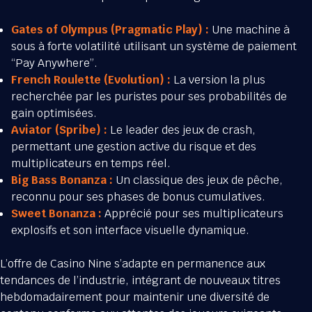
Gates of Olympus (Pragmatic Play) :
Une machine à
sous à forte volatilité utilisant un système de paiement
“Pay Anywhere”.
French Roulette (Evolution) :
La version la plus
recherchée par les puristes pour ses probabilités de
gain optimisées.
Aviator (Spribe) :
Le leader des jeux de crash,
permettant une gestion active du risque et des
multiplicateurs en temps réel.
Big Bass Bonanza :
Un classique des jeux de pêche,
reconnu pour ses phases de bonus cumulatives.
Sweet Bonanza :
Apprécié pour ses multiplicateurs
explosifs et son interface visuelle dynamique.
L’offre de Casino Nine s’adapte en permanence aux
tendances de l’industrie, intégrant de nouveaux titres
hebdomadairement pour maintenir une diversité de