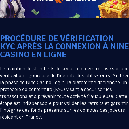
PROCÉDURE DE VÉRIFICATION
KYC APRÈS LA CONNEXION À NINE
CASINO EN LIGNE
Le maintien de standards de sécurité élevés repose sur une
vérification rigoureuse de l’identité des utilisateurs. Suite à
la phase de Nine Casino Login, la plateforme déclenche un
protocole de conformité (KYC) visant à sécuriser les
transactions et à prévenir toute activité frauduleuse. Cette
étape est indispensable pour valider les retraits et garantir
l’intégrité des fonds présents sur les comptes des joueurs
résidant en France.