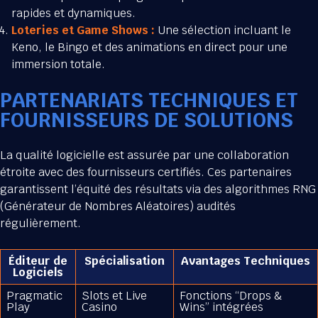
rapides et dynamiques.
Loteries et Game Shows :
Une sélection incluant le
Keno, le Bingo et des animations en direct pour une
immersion totale.
PARTENARIATS TECHNIQUES ET
FOURNISSEURS DE SOLUTIONS
La qualité logicielle est assurée par une collaboration
étroite avec des fournisseurs certifiés. Ces partenaires
garantissent l’équité des résultats via des algorithmes RNG
(Générateur de Nombres Aléatoires) audités
régulièrement.
Éditeur de
Spécialisation
Avantages Techniques
Logiciels
Pragmatic
Slots et Live
Fonctions “Drops &
Play
Casino
Wins” intégrées