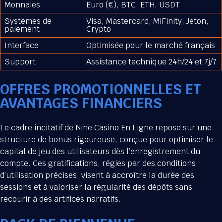
Monnaies
Euro (€), BTC, ETH, USDT
Systèmes de
Visa, Mastercard, MiFinity, Jeton,
paiement
Crypto
Interface
Optimisée pour le marché français
Support
Assistance technique 24h/24 et 7j/7
OFFRES PROMOTIONNELLES ET
AVANTAGES FINANCIERS
Le cadre incitatif de Nine Casino En Ligne repose sur une
structure de bonus rigoureuse, conçue pour optimiser le
capital de jeu des utilisateurs dès l’enregistrement du
compte. Ces gratifications, régies par des conditions
d’utilisation précises, visent à accroître la durée des
sessions et à valoriser la régularité des dépôts sans
recourir à des artifices narratifs.