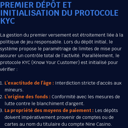
PREMIER DÉPÔT ET
INITIALISATION DU PROTOCOLE
KYC
La gestion du premier versement est étroitement liée à la
politique de jeu responsable. Lors du dépôt initial, le
système propose le paramétrage de limites de mise pour
assurer un contrôle total de l’activité. Parallèlement, le
protocole KYC (Know Your Customer) est initialisé pour
vérifier :
L’exactitude de l’âge :
Interdiction stricte d’accès aux
mineurs.
L’origine des fonds :
Conformité avec les mesures de
lutte contre le blanchiment d’argent.
La propriété des moyens de paiement :
Les dépôts
doivent impérativement provenir de comptes ou de
cartes au nom du titulaire du compte Nine Casino.