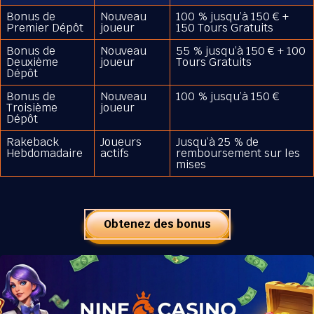
Bonus de
Nouveau
100 % jusqu’à 150 € +
Premier Dépôt
joueur
150 Tours Gratuits
Bonus de
Nouveau
55 % jusqu’à 150 € + 100
Deuxième
joueur
Tours Gratuits
Dépôt
Bonus de
Nouveau
100 % jusqu’à 150 €
Troisième
joueur
Dépôt
Rakeback
Joueurs
Jusqu’à 25 % de
Hebdomadaire
actifs
remboursement sur les
mises
Obtenez des bonus