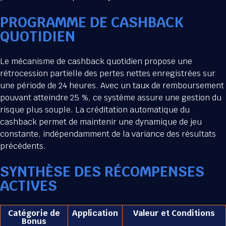
PROGRAMME DE CASHBACK
QUOTIDIEN
Le mécanisme de cashback quotidien propose une
rétrocession partielle des pertes nettes enregistrées sur
une période de 24 heures. Avec un taux de remboursement
pouvant atteindre 25 %, ce système assure une gestion du
risque plus souple. La créditation automatique du
cashback permet de maintenir une dynamique de jeu
constante, indépendamment de la variance des résultats
précédents.
SYNTHÈSE DES RÉCOMPENSES
ACTIVES
Catégorie de
Application
Valeur et Conditions
Bonus