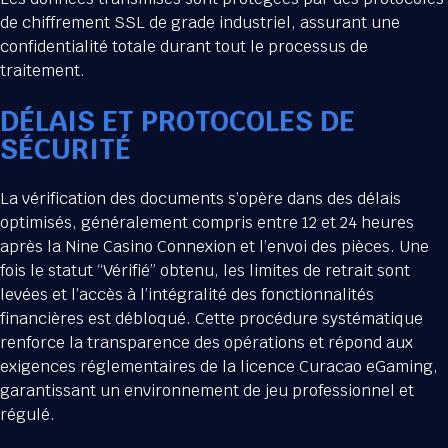
de chiffrement SSL de grade industriel, assurant une
confidentialité totale durant tout le processus de
traitement.
DÉLAIS ET PROTOCOLES DE
SÉCURITÉ
La vérification des documents s’opère dans des délais
optimisés, généralement compris entre 12 et 24 heures
après la Nine Casino Connexion et l’envoi des pièces. Une
fois le statut “Vérifié” obtenu, les limites de retrait sont
levées et l’accès à l’intégralité des fonctionnalités
financières est débloqué. Cette procédure systématique
renforce la transparence des opérations et répond aux
exigences réglementaires de la licence Curacao eGaming,
garantissant un environnement de jeu professionnel et
régulé.