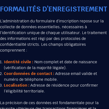
FORMALITÉS D’ENREGISTREMENT
L’administration du formulaire d’inscription repose sur la
collecte de données essentielles, nécessaires à
l’identification unique de chaque utilisateur. Le traitement
des informations est régi par des protocoles de
confidentialité stricts. Les champs obligatoires
comprennent :
Identité civile :
Nom complet et date de naissance
(vérification de la majorité légale).
Coordonnées de contact :
Adresse email valide et
numéro de téléphone mobile.
Localisation :
Adresse de résidence pour confirmer
l’éligibilité territoriale.
La précision de ces données est fondamentale pour la
réussite ultérieure des transactions financières et la