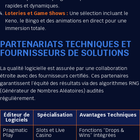
rapides et dynamiques.
Loteries et Game Shows :
Une sélection incluant le
Keno, le Bingo et des animations en direct pour une
immersion totale.
PARTENARIATS TECHNIQUES ET
FOURNISSEURS DE SOLUTIONS
La qualité logicielle est assurée par une collaboration
étroite avec des fournisseurs certifiés. Ces partenaires
garantissent l’équité des résultats via des algorithmes RNG
(Générateur de Nombres Aléatoires) audités
régulièrement.
Éditeur de
Spécialisation
Avantages Techniques
Logiciels
Pragmatic
Slots et Live
Fonctions “Drops &
Play
Casino
Wins” intégrées