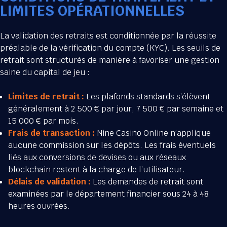
LIMITES OPÉRATIONNELLES
La validation des retraits est conditionnée par la réussite
préalable de la vérification du compte (KYC). Les seuils de
retrait sont structurés de manière à favoriser une gestion
saine du capital de jeu :
Limites de retrait :
Les plafonds standards s’élèvent
généralement à 2 500 € par jour, 7 500 € par semaine et
15 000 € par mois.
Frais de transaction :
Nine Casino Online n’applique
aucune commission sur les dépôts. Les frais éventuels
liés aux conversions de devises ou aux réseaux
blockchain restent à la charge de l’utilisateur.
Délais de validation :
Les demandes de retrait sont
examinées par le département financier sous 24 à 48
heures ouvrées.