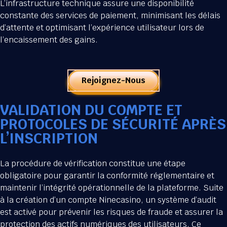
L’infrastructure technique assure une disponibilité
constante des services de paiement, minimisant les délais
d’attente et optimisant l’expérience utilisateur lors de
l’encaissement des gains.
Rejoignez-Nous
VALIDATION DU COMPTE ET
PROTOCOLES DE SÉCURITÉ APRÈS
L’INSCRIPTION
La procédure de vérification constitue une étape
obligatoire pour garantir la conformité réglementaire et
maintenir l’intégrité opérationnelle de la plateforme. Suite
à la création d’un compte Ninecasino, un système d’audit
est activé pour prévenir les risques de fraude et assurer la
protection des actifs numériques des utilisateurs. Ce