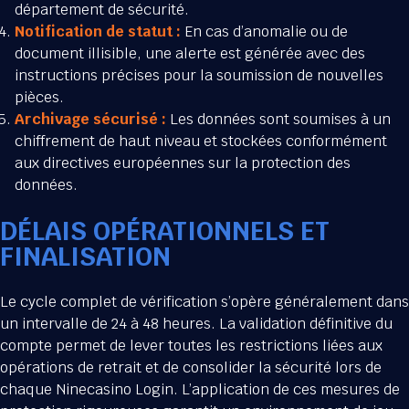
département de sécurité.
Notification de statut :
En cas d’anomalie ou de
document illisible, une alerte est générée avec des
instructions précises pour la soumission de nouvelles
pièces.
Archivage sécurisé :
Les données sont soumises à un
chiffrement de haut niveau et stockées conformément
aux directives européennes sur la protection des
données.
DÉLAIS OPÉRATIONNELS ET
FINALISATION
Le cycle complet de vérification s’opère généralement dans
un intervalle de 24 à 48 heures. La validation définitive du
compte permet de lever toutes les restrictions liées aux
opérations de retrait et de consolider la sécurité lors de
chaque Ninecasino Login. L’application de ces mesures de