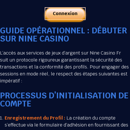
Connexion
GUIDE OPÉRATIONNEL : DÉBUTER
SUR NINE CASINO
L’accès aux services de jeux d’argent sur Nine Casino Fr
suit un protocole rigoureux garantissant la sécurité des
transactions et la conformité des profils. Pour engager des
sessions en mode réel, le respect des étapes suivantes est
impératif :
PROCESSUS D’INITIALISATION DE
COMPTE
Enregistrement du Profil :
La création du compte
s’effectue via le formulaire d’adhésion en fournissant des