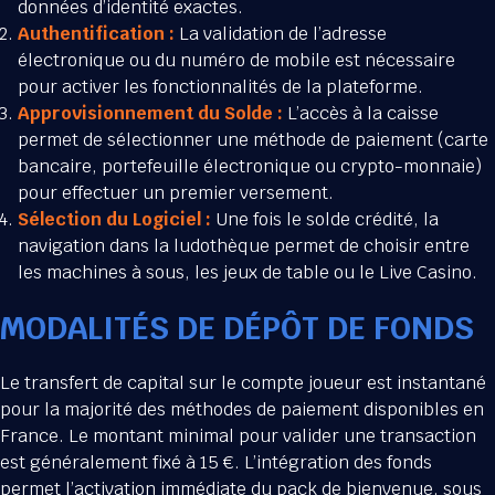
données d’identité exactes.
Authentification :
La validation de l’adresse
électronique ou du numéro de mobile est nécessaire
pour activer les fonctionnalités de la plateforme.
Approvisionnement du Solde :
L’accès à la caisse
permet de sélectionner une méthode de paiement (carte
bancaire, portefeuille électronique ou crypto-monnaie)
pour effectuer un premier versement.
Sélection du Logiciel :
Une fois le solde crédité, la
navigation dans la ludothèque permet de choisir entre
les machines à sous, les jeux de table ou le Live Casino.
MODALITÉS DE DÉPÔT DE FONDS
Le transfert de capital sur le compte joueur est instantané
pour la majorité des méthodes de paiement disponibles en
France. Le montant minimal pour valider une transaction
est généralement fixé à 15 €. L’intégration des fonds
permet l’activation immédiate du pack de bienvenue, sous