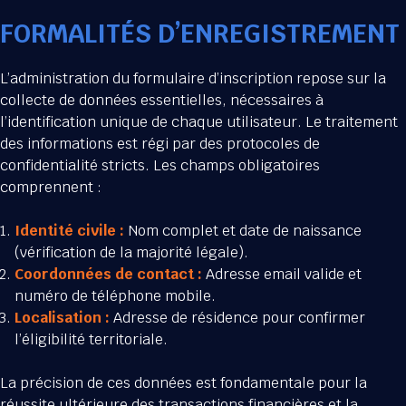
FORMALITÉS D’ENREGISTREMENT
L’administration du formulaire d’inscription repose sur la
collecte de données essentielles, nécessaires à
l’identification unique de chaque utilisateur. Le traitement
des informations est régi par des protocoles de
confidentialité stricts. Les champs obligatoires
comprennent :
Identité civile :
Nom complet et date de naissance
(vérification de la majorité légale).
Coordonnées de contact :
Adresse email valide et
numéro de téléphone mobile.
Localisation :
Adresse de résidence pour confirmer
l’éligibilité territoriale.
La précision de ces données est fondamentale pour la
réussite ultérieure des transactions financières et la