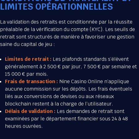
LIMITES OPÉRATIONNELLES
La validation des retraits est conditionnée par la réussite
préalable de la vérification du compte (KYC). Les seuils de
retrait sont structurés de manière à favoriser une gestion
saine du capital de jeu :
Limites de retrait :
Les plafonds standards s’élèvent
généralement à 2 500 € par jour, 7 500 € par semaine et
15 000 € par mois.
Frais de transaction :
Nine Casino Online n’applique
aucune commission sur les dépôts. Les frais éventuels
liés aux conversions de devises ou aux réseaux
blockchain restent à la charge de l’utilisateur.
Délais de validation :
Les demandes de retrait sont
examinées par le département financier sous 24 à 48
heures ouvrées.