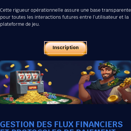
Cette rigueur opérationnelle assure une base transparente
pour toutes les interactions futures entre l’utilisateur et la
plateforme de jeu.
Inscription
GESTION DES FLUX FINANCIERS