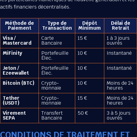
actifs financiers décentralisés.
Méthode de
Type de
Dépôt
Délai de
Paiement
Transaction
Minimum
Retrait
Visa /
Carte
15 €
1 à 3 jours
Mastercard
Bancaire
ouvrés
MiFinity
Portefeuille
10 €
Instantané
Élec.
Jeton /
Portefeuille
10 €
Instantané
Ezeewallet
Élec.
Bitcoin (BTC)
Crypto-
10 €
Moins de 24
monnaie
heures
Tether
Crypto-
15 €
Moins de 24
(USDT)
monnaie
heures
Virement
Transfert
50 €
3 à 5 jours
SEPA
Bancaire
ouvrés
CONDITIONS DE TRAITEMENT ET