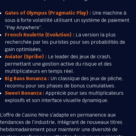
Gates of Olympus (Pragmatic Play) :
Une machine à
sous à forte volatilité utilisant un système de paiement
“Pay Anywhere”.
French Roulette (Evolution) :
La version la plus
recherchée par les puristes pour ses probabilités de
gain optimisées.
Aviator (Spribe) :
Le leader des jeux de crash,
permettant une gestion active du risque et des
multiplicateurs en temps réel.
Big Bass Bonanza :
Un classique des jeux de pêche,
reconnu pour ses phases de bonus cumulatives.
Sweet Bonanza :
Apprécié pour ses multiplicateurs
explosifs et son interface visuelle dynamique.
L’offre de Casino Nine s’adapte en permanence aux
tendances de l’industrie, intégrant de nouveaux titres
hebdomadairement pour maintenir une diversité de