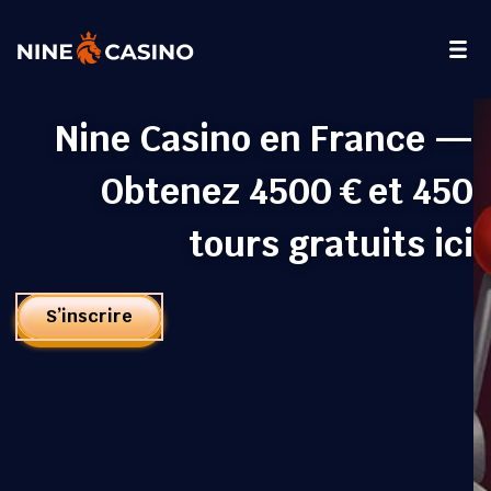
Nine Casino en France —
Obtenez 4500 € et 450
tours gratuits ici
S’inscrire