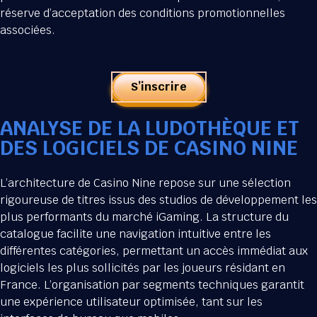
réserve d’acceptation des conditions promotionnelles
associées.
S’inscrire
ANALYSE DE LA LUDOTHÈQUE ET
DES LOGICIELS DE CASINO NINE
L’architecture de Casino Nine repose sur une sélection
rigoureuse de titres issus des studios de développement les
plus performants du marché iGaming. La structure du
catalogue facilite une navigation intuitive entre les
différentes catégories, permettant un accès immédiat aux
logiciels les plus sollicités par les joueurs résidant en
France. L’organisation par segments techniques garantit
une expérience utilisateur optimisée, tant sur les