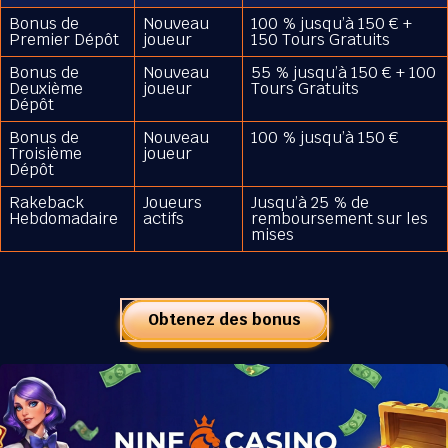
Bonus de
Nouveau
100 % jusqu’à 150 € +
Premier Dépôt
joueur
150 Tours Gratuits
Bonus de
Nouveau
55 % jusqu’à 150 € + 100
Deuxième
joueur
Tours Gratuits
Dépôt
Bonus de
Nouveau
100 % jusqu’à 150 €
Troisième
joueur
Dépôt
Rakeback
Joueurs
Jusqu’à 25 % de
Hebdomadaire
actifs
remboursement sur les
mises
Obtenez des bonus