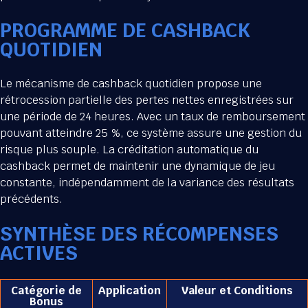
PROGRAMME DE CASHBACK
QUOTIDIEN
Le mécanisme de cashback quotidien propose une
rétrocession partielle des pertes nettes enregistrées sur
une période de 24 heures. Avec un taux de remboursement
pouvant atteindre 25 %, ce système assure une gestion du
risque plus souple. La créditation automatique du
cashback permet de maintenir une dynamique de jeu
constante, indépendamment de la variance des résultats
précédents.
SYNTHÈSE DES RÉCOMPENSES
ACTIVES
Catégorie de
Application
Valeur et Conditions
Bonus