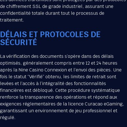
de chiffrement SSL de grade industriel, assurant une
confidentialité totale durant tout le processus de
traitement.
DÉLAIS ET PROTOCOLES DE
SÉCURITÉ
La vérification des documents s’opère dans des délais
optimisés, généralement compris entre 12 et 24 heures
après la Nine Casino Connexion et l’envoi des pièces. Une
fois le statut “Vérifié” obtenu, les limites de retrait sont
levées et l’accès à l’intégralité des fonctionnalités
financières est débloqué. Cette procédure systématique
renforce la transparence des opérations et répond aux
exigences réglementaires de la licence Curacao eGaming,
garantissant un environnement de jeu professionnel et
régulé.