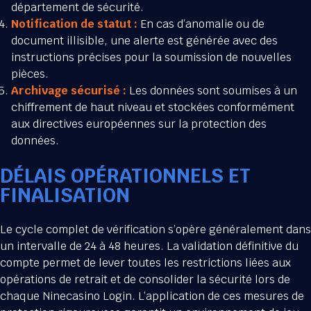
département de sécurité.
Notification de statut :
En cas d’anomalie ou de
document illisible, une alerte est générée avec des
instructions précises pour la soumission de nouvelles
pièces.
Archivage sécurisé :
Les données sont soumises à un
chiffrement de haut niveau et stockées conformément
aux directives européennes sur la protection des
données.
DÉLAIS OPÉRATIONNELS ET
FINALISATION
Le cycle complet de vérification s’opère généralement dans
un intervalle de 24 à 48 heures. La validation définitive du
compte permet de lever toutes les restrictions liées aux
opérations de retrait et de consolider la sécurité lors de
chaque Ninecasino Login. L’application de ces mesures de