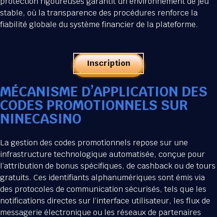
protection rigoureuses garantit un environnement de jeu
stable, où la transparence des procédures renforce la
fiabilité globale du système financier de la plateforme.
Inscription
MÉCANISME D’APPLICATION DES
CODES PROMOTIONNELS SUR
NINECASINO
La gestion des codes promotionnels repose sur une
infrastructure technologique automatisée, conçue pour
l’attribution de bonus spécifiques, de cashback ou de tours
gratuits. Ces identifiants alphanumériques sont émis via
des protocoles de communication sécurisés, tels que les
notifications directes sur l’interface utilisateur, les flux de
messagerie électronique ou les réseaux de partenaires