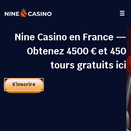
Nine Casino en France —
Obtenez 4500 € et 450
tours gratuits ici
S’inscrire