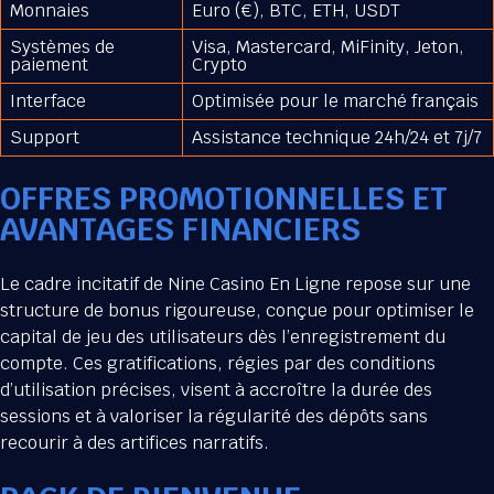
Monnaies
Euro (€), BTC, ETH, USDT
Systèmes de
Visa, Mastercard, MiFinity, Jeton,
paiement
Crypto
Interface
Optimisée pour le marché français
Support
Assistance technique 24h/24 et 7j/7
OFFRES PROMOTIONNELLES ET
AVANTAGES FINANCIERS
Le cadre incitatif de Nine Casino En Ligne repose sur une
structure de bonus rigoureuse, conçue pour optimiser le
capital de jeu des utilisateurs dès l’enregistrement du
compte. Ces gratifications, régies par des conditions
d’utilisation précises, visent à accroître la durée des
sessions et à valoriser la régularité des dépôts sans
recourir à des artifices narratifs.