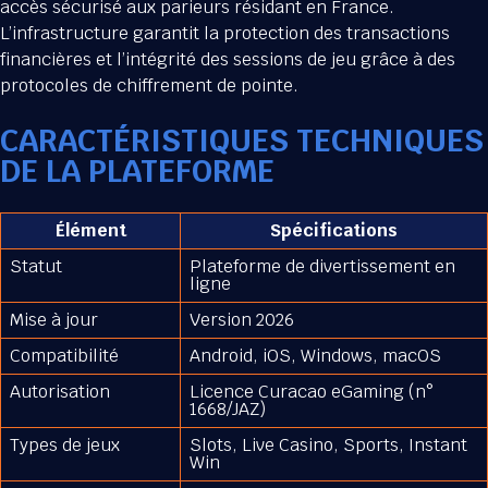
accès sécurisé aux parieurs résidant en France.
L’infrastructure garantit la protection des transactions
financières et l’intégrité des sessions de jeu grâce à des
protocoles de chiffrement de pointe.
CARACTÉRISTIQUES TECHNIQUES
DE LA PLATEFORME
Élément
Spécifications
Statut
Plateforme de divertissement en
ligne
Mise à jour
Version 2026
Compatibilité
Android, iOS, Windows, macOS
Autorisation
Licence Curacao eGaming (n°
1668/JAZ)
Types de jeux
Slots, Live Casino, Sports, Instant
Win