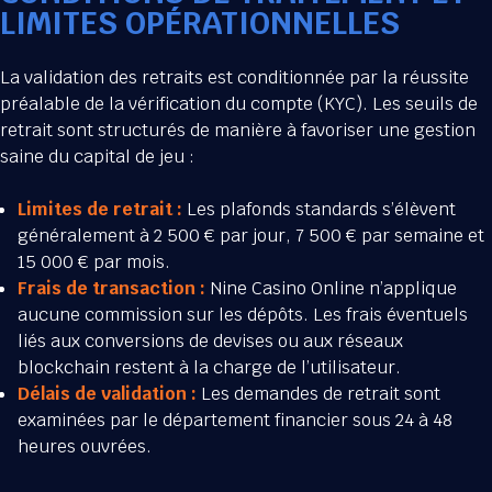
LIMITES OPÉRATIONNELLES
La validation des retraits est conditionnée par la réussite
préalable de la vérification du compte (KYC). Les seuils de
retrait sont structurés de manière à favoriser une gestion
saine du capital de jeu :
Limites de retrait :
Les plafonds standards s’élèvent
généralement à 2 500 € par jour, 7 500 € par semaine et
15 000 € par mois.
Frais de transaction :
Nine Casino Online n’applique
aucune commission sur les dépôts. Les frais éventuels
liés aux conversions de devises ou aux réseaux
blockchain restent à la charge de l’utilisateur.
Délais de validation :
Les demandes de retrait sont
examinées par le département financier sous 24 à 48
heures ouvrées.