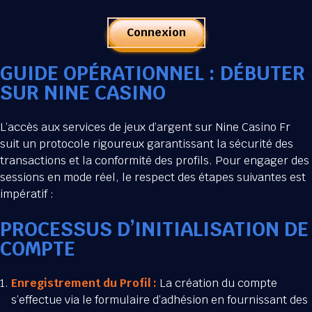
Connexion
GUIDE OPÉRATIONNEL : DÉBUTER
SUR NINE CASINO
L’accès aux services de jeux d’argent sur Nine Casino Fr
suit un protocole rigoureux garantissant la sécurité des
transactions et la conformité des profils. Pour engager des
sessions en mode réel, le respect des étapes suivantes est
impératif :
PROCESSUS D’INITIALISATION DE
COMPTE
Enregistrement du Profil :
La création du compte
s’effectue via le formulaire d’adhésion en fournissant des