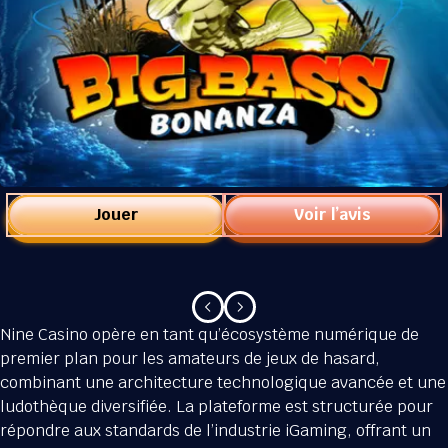
Jouer
Voir l’avis
Nine Casino opère en tant qu’écosystème numérique de
premier plan pour les amateurs de jeux de hasard,
combinant une architecture technologique avancée et une
ludothèque diversifiée. La plateforme est structurée pour
répondre aux standards de l’industrie iGaming, offrant un