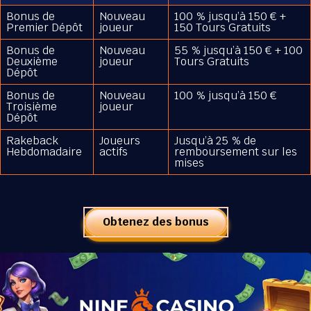
Bonus de
Nouveau
100 % jusqu’à 150 € +
Premier Dépôt
joueur
150 Tours Gratuits
Bonus de
Nouveau
55 % jusqu’à 150 € + 100
Deuxième
joueur
Tours Gratuits
Dépôt
Bonus de
Nouveau
100 % jusqu’à 150 €
Troisième
joueur
Dépôt
Rakeback
Joueurs
Jusqu’à 25 % de
Hebdomadaire
actifs
remboursement sur les
mises
Obtenez des bonus