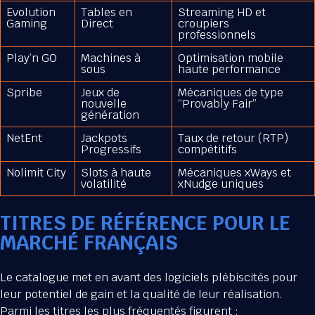
Evolution
Tables en
Streaming HD et
Gaming
Direct
croupiers
professionnels
Play’n GO
Machines à
Optimisation mobile
sous
haute performance
Spribe
Jeux de
Mécaniques de type
nouvelle
“Provably Fair”
génération
NetEnt
Jackpots
Taux de retour (RTP)
Progressifs
compétitifs
Nolimit City
Slots à haute
Mécaniques xWays et
volatilité
xNudge uniques
TITRES DE RÉFÉRENCE POUR LE
MARCHÉ FRANÇAIS
Le catalogue met en avant des logiciels plébiscités pour
leur potentiel de gain et la qualité de leur réalisation.
Parmi les titres les plus fréquentés figurent :