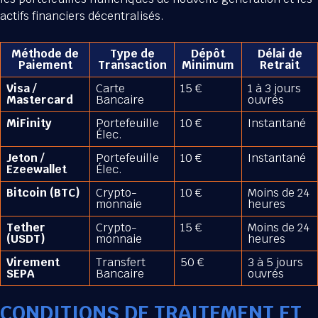
actifs financiers décentralisés.
Méthode de
Type de
Dépôt
Délai de
Paiement
Transaction
Minimum
Retrait
Visa /
Carte
15 €
1 à 3 jours
Mastercard
Bancaire
ouvrés
MiFinity
Portefeuille
10 €
Instantané
Élec.
Jeton /
Portefeuille
10 €
Instantané
Ezeewallet
Élec.
Bitcoin (BTC)
Crypto-
10 €
Moins de 24
monnaie
heures
Tether
Crypto-
15 €
Moins de 24
(USDT)
monnaie
heures
Virement
Transfert
50 €
3 à 5 jours
SEPA
Bancaire
ouvrés
CONDITIONS DE TRAITEMENT ET