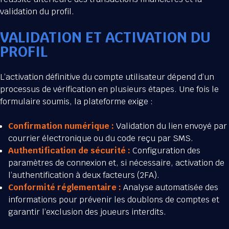
validation du profil.
VALIDATION ET ACTIVATION DU
PROFIL
L’activation définitive du compte utilisateur dépend d’un
processus de vérification en plusieurs étapes. Une fois le
formulaire soumis, la plateforme exige :
Confirmation numérique :
Validation du lien envoyé par
courrier électronique ou du code reçu par SMS.
Authentification de sécurité :
Configuration des
paramètres de connexion et, si nécessaire, activation de
l’authentification à deux facteurs (2FA).
Conformité réglementaire :
Analyse automatisée des
informations pour prévenir les doublons de comptes et
garantir l’exclusion des joueurs interdits.