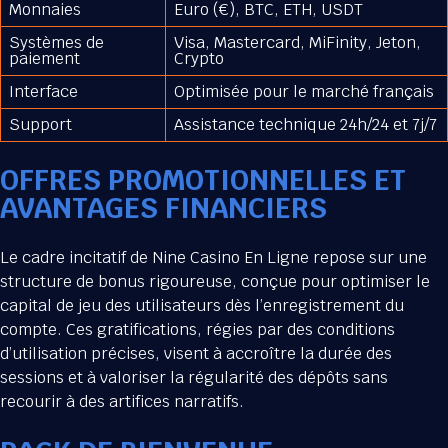
Monnaies
Euro (€), BTC, ETH, USDT
Systèmes de
Visa, Mastercard, MiFinity, Jeton,
paiement
Crypto
Interface
Optimisée pour le marché français
Support
Assistance technique 24h/24 et 7j/7
OFFRES PROMOTIONNELLES ET
AVANTAGES FINANCIERS
Le cadre incitatif de Nine Casino En Ligne repose sur une
structure de bonus rigoureuse, conçue pour optimiser le
capital de jeu des utilisateurs dès l’enregistrement du
compte. Ces gratifications, régies par des conditions
d’utilisation précises, visent à accroître la durée des
sessions et à valoriser la régularité des dépôts sans
recourir à des artifices narratifs.