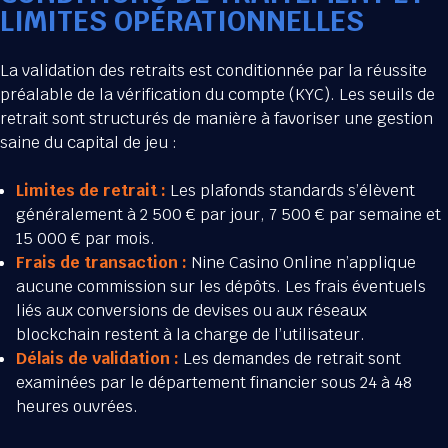
LIMITES OPÉRATIONNELLES
La validation des retraits est conditionnée par la réussite
préalable de la vérification du compte (KYC). Les seuils de
retrait sont structurés de manière à favoriser une gestion
saine du capital de jeu :
Limites de retrait :
Les plafonds standards s’élèvent
généralement à 2 500 € par jour, 7 500 € par semaine et
15 000 € par mois.
Frais de transaction :
Nine Casino Online n’applique
aucune commission sur les dépôts. Les frais éventuels
liés aux conversions de devises ou aux réseaux
blockchain restent à la charge de l’utilisateur.
Délais de validation :
Les demandes de retrait sont
examinées par le département financier sous 24 à 48
heures ouvrées.