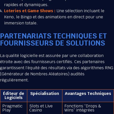
rapides et dynamiques.
Loteries et Game Shows :
Une sélection incluant le
Keno, le Bingo et des animations en direct pour une
immersion totale.
PARTENARIATS TECHNIQUES ET
FOURNISSEURS DE SOLUTIONS
La qualité logicielle est assurée par une collaboration
étroite avec des fournisseurs certifiés. Ces partenaires
garantissent l’équité des résultats via des algorithmes RNG
(Générateur de Nombres Aléatoires) audités
régulièrement.
Éditeur de
Spécialisation
Avantages Techniques
Logiciels
Pragmatic
Slots et Live
Fonctions “Drops &
Play
Casino
Wins” intégrées