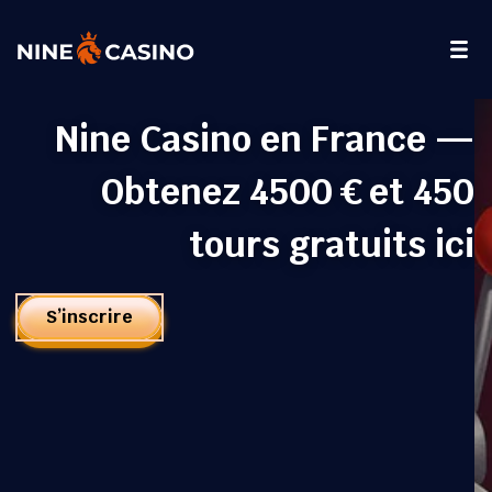
Nine Casino en France —
Obtenez 4500 € et 450
tours gratuits ici
S’inscrire