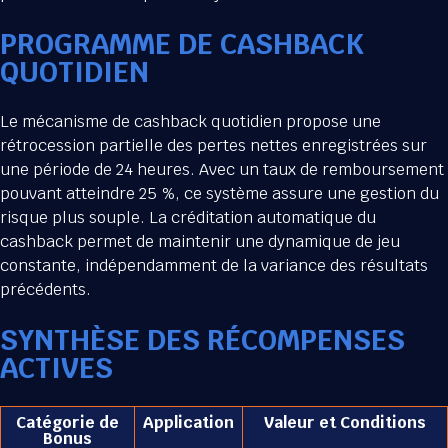
PROGRAMME DE CASHBACK
QUOTIDIEN
Le mécanisme de cashback quotidien propose une
rétrocession partielle des pertes nettes enregistrées sur
une période de 24 heures. Avec un taux de remboursement
pouvant atteindre 25 %, ce système assure une gestion du
risque plus souple. La créditation automatique du
cashback permet de maintenir une dynamique de jeu
constante, indépendamment de la variance des résultats
précédents.
SYNTHÈSE DES RÉCOMPENSES
ACTIVES
Catégorie de
Application
Valeur et Conditions
Bonus