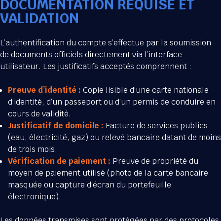
DOCUMENTATION REQUISE ET
VALIDATION
L’authentification du compte s’effectue par la soumission
de documents officiels directement via l’interface
utilisateur. Les justificatifs acceptés comprennent :
Preuve d’identité :
Copie lisible d’une carte nationale
d’identité, d’un passeport ou d’un permis de conduire en
cours de validité.
Justificatif de domicile :
Facture de services publics
(eau, électricité, gaz) ou relevé bancaire datant de moins
de trois mois.
Vérification de paiement :
Preuve de propriété du
moyen de paiement utilisé (photo de la carte bancaire
masquée ou capture d’écran du portefeuille
électronique).
Les données transmises sont protégées par des protocoles