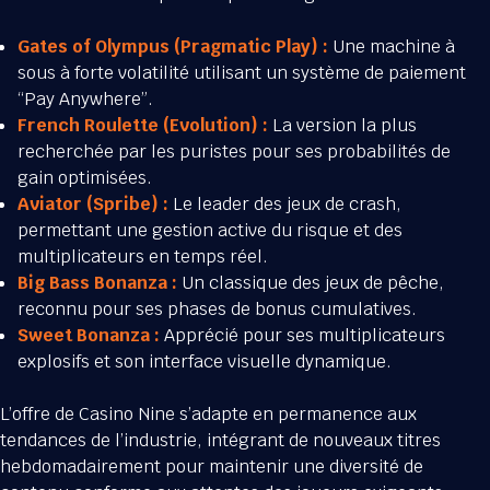
Gates of Olympus (Pragmatic Play) :
Une machine à
sous à forte volatilité utilisant un système de paiement
“Pay Anywhere”.
French Roulette (Evolution) :
La version la plus
recherchée par les puristes pour ses probabilités de
gain optimisées.
Aviator (Spribe) :
Le leader des jeux de crash,
permettant une gestion active du risque et des
multiplicateurs en temps réel.
Big Bass Bonanza :
Un classique des jeux de pêche,
reconnu pour ses phases de bonus cumulatives.
Sweet Bonanza :
Apprécié pour ses multiplicateurs
explosifs et son interface visuelle dynamique.
L’offre de Casino Nine s’adapte en permanence aux
tendances de l’industrie, intégrant de nouveaux titres
hebdomadairement pour maintenir une diversité de