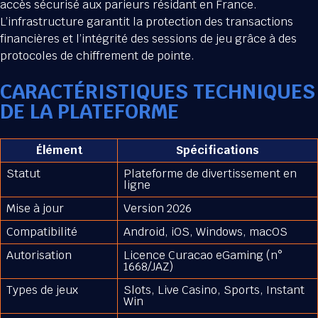
accès sécurisé aux parieurs résidant en France.
L’infrastructure garantit la protection des transactions
financières et l’intégrité des sessions de jeu grâce à des
protocoles de chiffrement de pointe.
CARACTÉRISTIQUES TECHNIQUES
DE LA PLATEFORME
Élément
Spécifications
Statut
Plateforme de divertissement en
ligne
Mise à jour
Version 2026
Compatibilité
Android, iOS, Windows, macOS
Autorisation
Licence Curacao eGaming (n°
1668/JAZ)
Types de jeux
Slots, Live Casino, Sports, Instant
Win