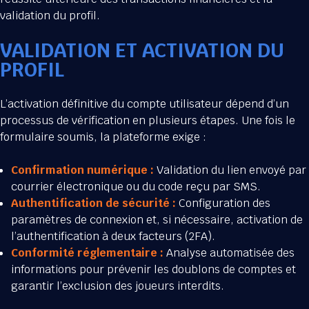
validation du profil.
VALIDATION ET ACTIVATION DU
PROFIL
L’activation définitive du compte utilisateur dépend d’un
processus de vérification en plusieurs étapes. Une fois le
formulaire soumis, la plateforme exige :
Confirmation numérique :
Validation du lien envoyé par
courrier électronique ou du code reçu par SMS.
Authentification de sécurité :
Configuration des
paramètres de connexion et, si nécessaire, activation de
l’authentification à deux facteurs (2FA).
Conformité réglementaire :
Analyse automatisée des
informations pour prévenir les doublons de comptes et
garantir l’exclusion des joueurs interdits.