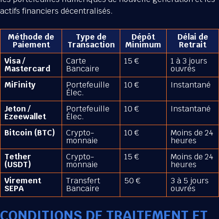
actifs financiers décentralisés.
Méthode de
Type de
Dépôt
Délai de
Paiement
Transaction
Minimum
Retrait
Visa /
Carte
15 €
1 à 3 jours
Mastercard
Bancaire
ouvrés
MiFinity
Portefeuille
10 €
Instantané
Élec.
Jeton /
Portefeuille
10 €
Instantané
Ezeewallet
Élec.
Bitcoin (BTC)
Crypto-
10 €
Moins de 24
monnaie
heures
Tether
Crypto-
15 €
Moins de 24
(USDT)
monnaie
heures
Virement
Transfert
50 €
3 à 5 jours
SEPA
Bancaire
ouvrés
CONDITIONS DE TRAITEMENT ET