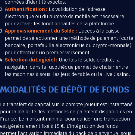
données d’identité exactes.
Authentification :
La validation de l’adresse
électronique ou du numéro de mobile est nécessaire
pour activer les fonctionnalités de la plateforme.
Approvisionnement du Solde :
L’accès à la caisse
permet de sélectionner une méthode de paiement (carte
bancaire, portefeuille électronique ou crypto-monnaie)
pour effectuer un premier versement.
Sélection du Logiciel :
Une fois le solde crédité, la
navigation dans la ludothèque permet de choisir entre
les machines à sous, les jeux de table ou le Live Casino.
MODALITÉS DE DÉPÔT DE FONDS
Le transfert de capital sur le compte joueur est instantané
pour la majorité des méthodes de paiement disponibles en
France. Le montant minimal pour valider une transaction
est généralement fixé à 15 €. L’intégration des fonds
permet l’activation immédiate du pack de bienvenue, sous