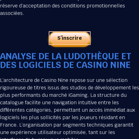
réserve d’acceptation des conditions promotionnelles
associées.
S’inscrire
ANALYSE DE LA LUDOTHÈQUE ET
DES LOGICIELS DE CASINO NINE
L’architecture de Casino Nine repose sur une sélection
rigoureuse de titres issus des studios de développement les
plus performants du marché iGaming. La structure du
catalogue facilite une navigation intuitive entre les
différentes catégories, permettant un accès immédiat aux
logiciels les plus sollicités par les joueurs résidant en
France. L’organisation par segments techniques garantit
une expérience utilisateur optimisée, tant sur les