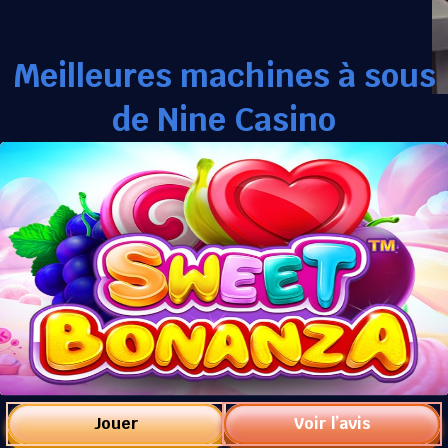
Meilleures machines à sous
de Nine Casino
Jouer
Voir l’avis