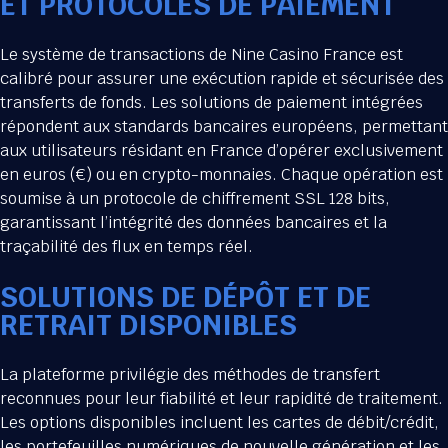
ET PROTOCOLES DE PAIEMENT
Le système de transactions de Nine Casino France est
calibré pour assurer une exécution rapide et sécurisée des
transferts de fonds. Les solutions de paiement intégrées
répondent aux standards bancaires européens, permettant
aux utilisateurs résidant en France d’opérer exclusivement
en euros (€) ou en crypto-monnaies. Chaque opération est
soumise à un protocole de chiffrement SSL 128 bits,
garantissant l’intégrité des données bancaires et la
traçabilité des flux en temps réel.
SOLUTIONS DE DÉPÔT ET DE
RETRAIT DISPONIBLES
La plateforme privilégie des méthodes de transfert
reconnues pour leur fiabilité et leur rapidité de traitement.
Les options disponibles incluent les cartes de débit/crédit,
les portefeuilles numériques de nouvelle génération et les