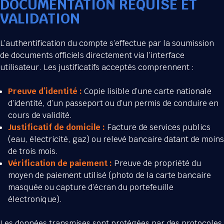
DOCUMENTATION REQUISE ET
VALIDATION
L’authentification du compte s’effectue par la soumission
de documents officiels directement via l’interface
utilisateur. Les justificatifs acceptés comprennent :
Preuve d’identité :
Copie lisible d’une carte nationale
d’identité, d’un passeport ou d’un permis de conduire en
cours de validité.
Justificatif de domicile :
Facture de services publics
(eau, électricité, gaz) ou relevé bancaire datant de moins
de trois mois.
Vérification de paiement :
Preuve de propriété du
moyen de paiement utilisé (photo de la carte bancaire
masquée ou capture d’écran du portefeuille
électronique).
Les données transmises sont protégées par des protocoles