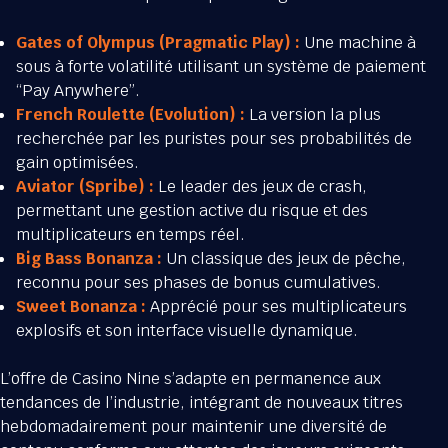
Gates of Olympus (Pragmatic Play) :
Une machine à
sous à forte volatilité utilisant un système de paiement
“Pay Anywhere”.
French Roulette (Evolution) :
La version la plus
recherchée par les puristes pour ses probabilités de
gain optimisées.
Aviator (Spribe) :
Le leader des jeux de crash,
permettant une gestion active du risque et des
multiplicateurs en temps réel.
Big Bass Bonanza :
Un classique des jeux de pêche,
reconnu pour ses phases de bonus cumulatives.
Sweet Bonanza :
Apprécié pour ses multiplicateurs
explosifs et son interface visuelle dynamique.
L’offre de Casino Nine s’adapte en permanence aux
tendances de l’industrie, intégrant de nouveaux titres
hebdomadairement pour maintenir une diversité de