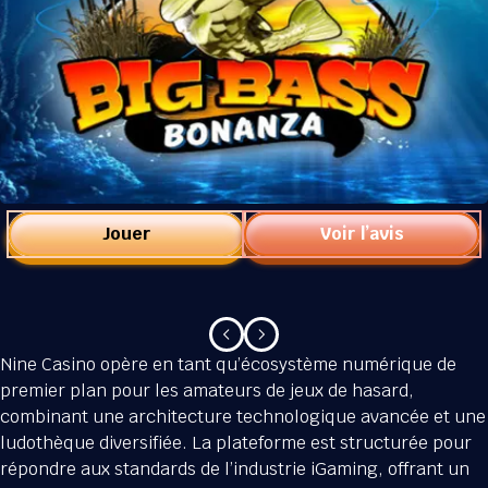
Jouer
Voir l’avis
Nine Casino opère en tant qu’écosystème numérique de
premier plan pour les amateurs de jeux de hasard,
combinant une architecture technologique avancée et une
ludothèque diversifiée. La plateforme est structurée pour
répondre aux standards de l’industrie iGaming, offrant un