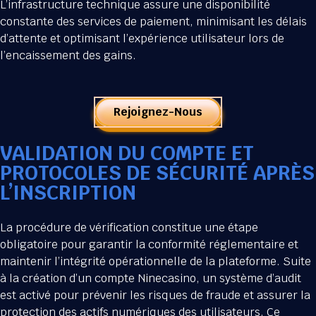
L’infrastructure technique assure une disponibilité
constante des services de paiement, minimisant les délais
d’attente et optimisant l’expérience utilisateur lors de
l’encaissement des gains.
Rejoignez-Nous
VALIDATION DU COMPTE ET
PROTOCOLES DE SÉCURITÉ APRÈS
L’INSCRIPTION
La procédure de vérification constitue une étape
obligatoire pour garantir la conformité réglementaire et
maintenir l’intégrité opérationnelle de la plateforme. Suite
à la création d’un compte Ninecasino, un système d’audit
est activé pour prévenir les risques de fraude et assurer la
protection des actifs numériques des utilisateurs. Ce