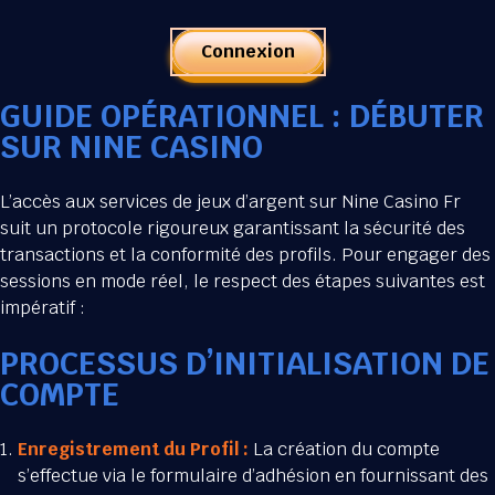
Connexion
GUIDE OPÉRATIONNEL : DÉBUTER
SUR NINE CASINO
L’accès aux services de jeux d’argent sur Nine Casino Fr
suit un protocole rigoureux garantissant la sécurité des
transactions et la conformité des profils. Pour engager des
sessions en mode réel, le respect des étapes suivantes est
impératif :
PROCESSUS D’INITIALISATION DE
COMPTE
Enregistrement du Profil :
La création du compte
s’effectue via le formulaire d’adhésion en fournissant des