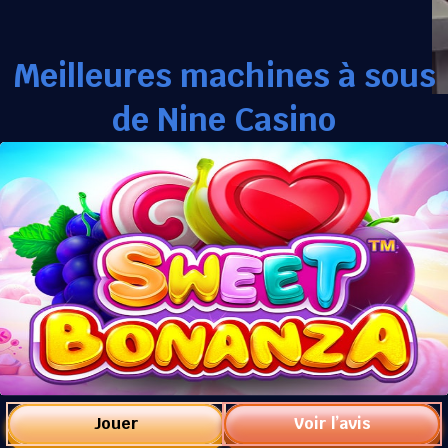
Meilleures machines à sous
de Nine Casino
Jouer
Voir l’avis