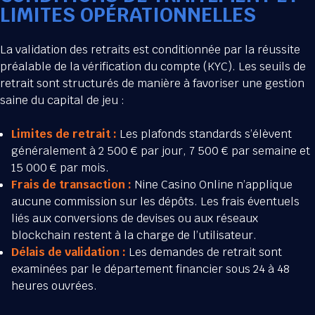
LIMITES OPÉRATIONNELLES
La validation des retraits est conditionnée par la réussite
préalable de la vérification du compte (KYC). Les seuils de
retrait sont structurés de manière à favoriser une gestion
saine du capital de jeu :
Limites de retrait :
Les plafonds standards s’élèvent
généralement à 2 500 € par jour, 7 500 € par semaine et
15 000 € par mois.
Frais de transaction :
Nine Casino Online n’applique
aucune commission sur les dépôts. Les frais éventuels
liés aux conversions de devises ou aux réseaux
blockchain restent à la charge de l’utilisateur.
Délais de validation :
Les demandes de retrait sont
examinées par le département financier sous 24 à 48
heures ouvrées.