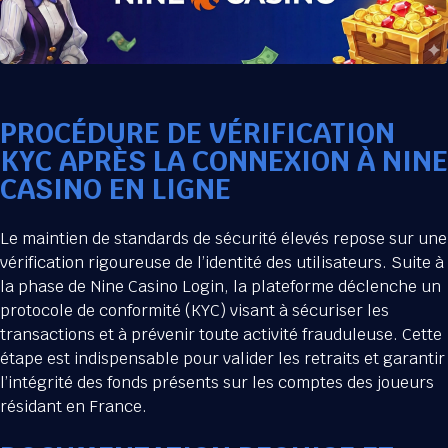
PROCÉDURE DE VÉRIFICATION
KYC APRÈS LA CONNEXION À NINE
CASINO EN LIGNE
Le maintien de standards de sécurité élevés repose sur une
vérification rigoureuse de l’identité des utilisateurs. Suite à
la phase de Nine Casino Login, la plateforme déclenche un
protocole de conformité (KYC) visant à sécuriser les
transactions et à prévenir toute activité frauduleuse. Cette
étape est indispensable pour valider les retraits et garantir
l’intégrité des fonds présents sur les comptes des joueurs
résidant en France.