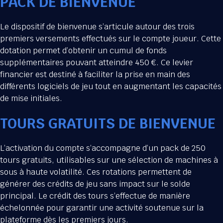
PACK DE BIENVENUE
Le dispositif de bienvenue s’articule autour des trois
premiers versements effectués sur le compte joueur. Cette
dotation permet d’obtenir un cumul de fonds
supplémentaires pouvant atteindre 450 €. Ce levier
financier est destiné à faciliter la prise en main des
différents logiciels de jeu tout en augmentant les capacités
de mise initiales.
TOURS GRATUITS DE BIENVENUE
L’activation du compte s’accompagne d’un pack de 250
tours gratuits, utilisables sur une sélection de machines à
sous à haute volatilité. Ces rotations permettent de
générer des crédits de jeu sans impact sur le solde
principal. Le crédit des tours s’effectue de manière
échelonnée pour garantir une activité soutenue sur la
plateforme dès les premiers jours.