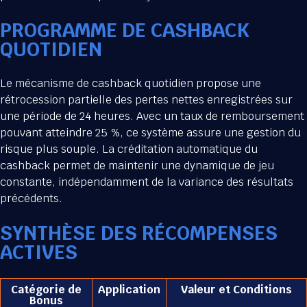
PROGRAMME DE CASHBACK
QUOTIDIEN
Le mécanisme de cashback quotidien propose une
rétrocession partielle des pertes nettes enregistrées sur
une période de 24 heures. Avec un taux de remboursement
pouvant atteindre 25 %, ce système assure une gestion du
risque plus souple. La créditation automatique du
cashback permet de maintenir une dynamique de jeu
constante, indépendamment de la variance des résultats
précédents.
SYNTHÈSE DES RÉCOMPENSES
ACTIVES
Catégorie de
Application
Valeur et Conditions
Bonus