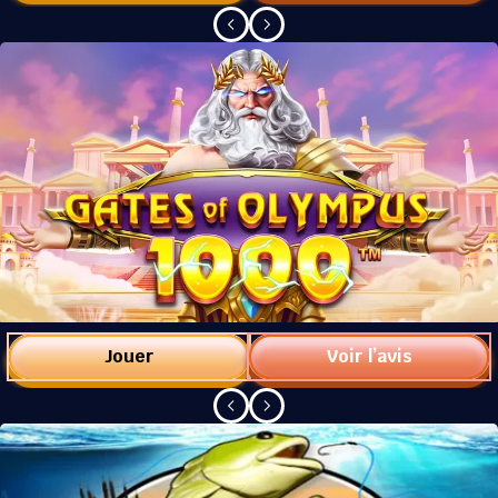
Jouer
Voir l’avis