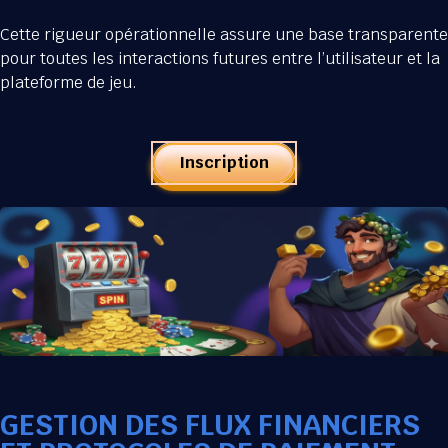
Cette rigueur opérationnelle assure une base transparente
pour toutes les interactions futures entre l’utilisateur et la
plateforme de jeu.
Inscription
GESTION DES FLUX FINANCIERS