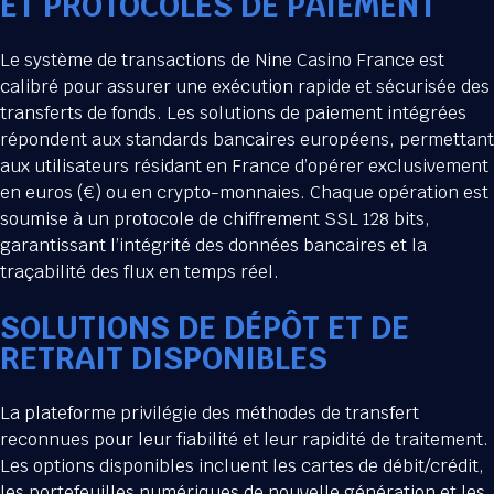
ET PROTOCOLES DE PAIEMENT
Le système de transactions de Nine Casino France est
calibré pour assurer une exécution rapide et sécurisée des
transferts de fonds. Les solutions de paiement intégrées
répondent aux standards bancaires européens, permettant
aux utilisateurs résidant en France d’opérer exclusivement
en euros (€) ou en crypto-monnaies. Chaque opération est
soumise à un protocole de chiffrement SSL 128 bits,
garantissant l’intégrité des données bancaires et la
traçabilité des flux en temps réel.
SOLUTIONS DE DÉPÔT ET DE
RETRAIT DISPONIBLES
La plateforme privilégie des méthodes de transfert
reconnues pour leur fiabilité et leur rapidité de traitement.
Les options disponibles incluent les cartes de débit/crédit,
les portefeuilles numériques de nouvelle génération et les