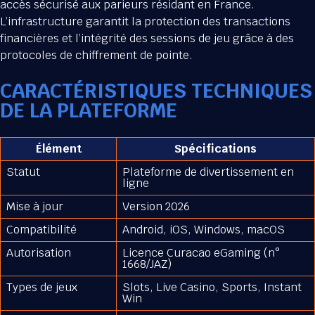
accès sécurisé aux parieurs résidant en France.
L’infrastructure garantit la protection des transactions
financières et l’intégrité des sessions de jeu grâce à des
protocoles de chiffrement de pointe.
CARACTÉRISTIQUES TECHNIQUES
DE LA PLATEFORME
Élément
Spécifications
Statut
Plateforme de divertissement en
ligne
Mise à jour
Version 2026
Compatibilité
Android, iOS, Windows, macOS
Autorisation
Licence Curacao eGaming (n°
1668/JAZ)
Types de jeux
Slots, Live Casino, Sports, Instant
Win