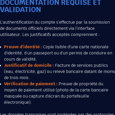
DOCUMENTATION REQUISE ET
VALIDATION
L’authentification du compte s’effectue par la soumission
de documents officiels directement via l’interface
utilisateur. Les justificatifs acceptés comprennent :
Preuve d’identité :
Copie lisible d’une carte nationale
d’identité, d’un passeport ou d’un permis de conduire en
cours de validité.
Justificatif de domicile :
Facture de services publics
(eau, électricité, gaz) ou relevé bancaire datant de moins
de trois mois.
Vérification de paiement :
Preuve de propriété du
moyen de paiement utilisé (photo de la carte bancaire
masquée ou capture d’écran du portefeuille
électronique).
Les données transmises sont protégées par des protocoles