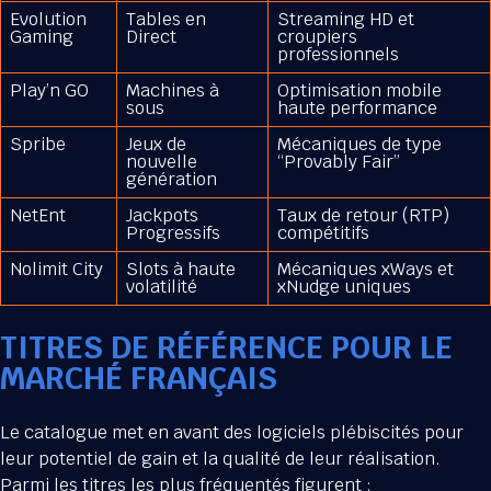
Evolution
Tables en
Streaming HD et
Gaming
Direct
croupiers
professionnels
Play’n GO
Machines à
Optimisation mobile
sous
haute performance
Spribe
Jeux de
Mécaniques de type
nouvelle
“Provably Fair”
génération
NetEnt
Jackpots
Taux de retour (RTP)
Progressifs
compétitifs
Nolimit City
Slots à haute
Mécaniques xWays et
volatilité
xNudge uniques
TITRES DE RÉFÉRENCE POUR LE
MARCHÉ FRANÇAIS
Le catalogue met en avant des logiciels plébiscités pour
leur potentiel de gain et la qualité de leur réalisation.
Parmi les titres les plus fréquentés figurent :