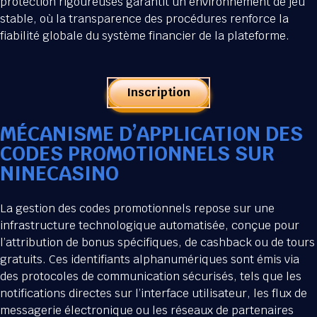
protection rigoureuses garantit un environnement de jeu
stable, où la transparence des procédures renforce la
fiabilité globale du système financier de la plateforme.
Inscription
MÉCANISME D’APPLICATION DES
CODES PROMOTIONNELS SUR
NINECASINO
La gestion des codes promotionnels repose sur une
infrastructure technologique automatisée, conçue pour
l’attribution de bonus spécifiques, de cashback ou de tours
gratuits. Ces identifiants alphanumériques sont émis via
des protocoles de communication sécurisés, tels que les
notifications directes sur l’interface utilisateur, les flux de
messagerie électronique ou les réseaux de partenaires