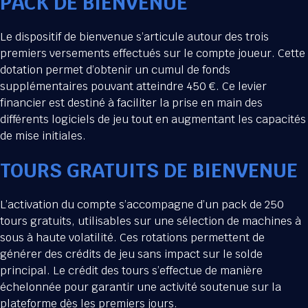
PACK DE BIENVENUE
Le dispositif de bienvenue s’articule autour des trois
premiers versements effectués sur le compte joueur. Cette
dotation permet d’obtenir un cumul de fonds
supplémentaires pouvant atteindre 450 €. Ce levier
financier est destiné à faciliter la prise en main des
différents logiciels de jeu tout en augmentant les capacités
de mise initiales.
TOURS GRATUITS DE BIENVENUE
L’activation du compte s’accompagne d’un pack de 250
tours gratuits, utilisables sur une sélection de machines à
sous à haute volatilité. Ces rotations permettent de
générer des crédits de jeu sans impact sur le solde
principal. Le crédit des tours s’effectue de manière
échelonnée pour garantir une activité soutenue sur la
plateforme dès les premiers jours.