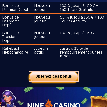
Bonus de
Nouveau
100 % jusqu’à 150 € +
Premier Dépôt
joueur
150 Tours Gratuits
Bonus de
Nouveau
55 % jusqu’à 150 € + 100
Deuxième
joueur
Tours Gratuits
Dépôt
Bonus de
Nouveau
100 % jusqu’à 150 €
Troisième
joueur
Dépôt
Rakeback
Joueurs
Jusqu’à 25 % de
Hebdomadaire
actifs
remboursement sur les
mises
Obtenez des bonus