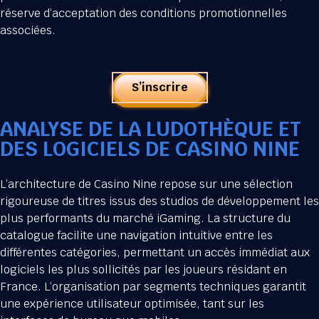
réserve d’acceptation des conditions promotionnelles
associées.
S’inscrire
ANALYSE DE LA LUDOTHÈQUE ET
DES LOGICIELS DE CASINO NINE
L’architecture de Casino Nine repose sur une sélection
rigoureuse de titres issus des studios de développement les
plus performants du marché iGaming. La structure du
catalogue facilite une navigation intuitive entre les
différentes catégories, permettant un accès immédiat aux
logiciels les plus sollicités par les joueurs résidant en
France. L’organisation par segments techniques garantit
une expérience utilisateur optimisée, tant sur les