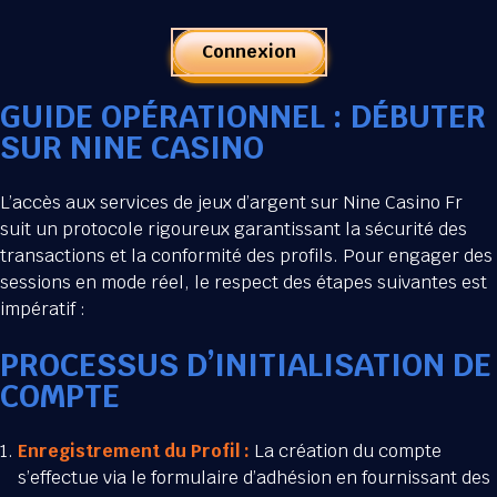
Connexion
GUIDE OPÉRATIONNEL : DÉBUTER
SUR NINE CASINO
L’accès aux services de jeux d’argent sur Nine Casino Fr
suit un protocole rigoureux garantissant la sécurité des
transactions et la conformité des profils. Pour engager des
sessions en mode réel, le respect des étapes suivantes est
impératif :
PROCESSUS D’INITIALISATION DE
COMPTE
Enregistrement du Profil :
La création du compte
s’effectue via le formulaire d’adhésion en fournissant des