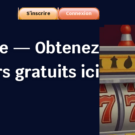
S’inscrire
Connexion
ce — Obtenez
s gratuits ici