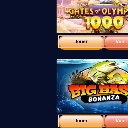
Jouer
Voir l
Jouer
Voir l