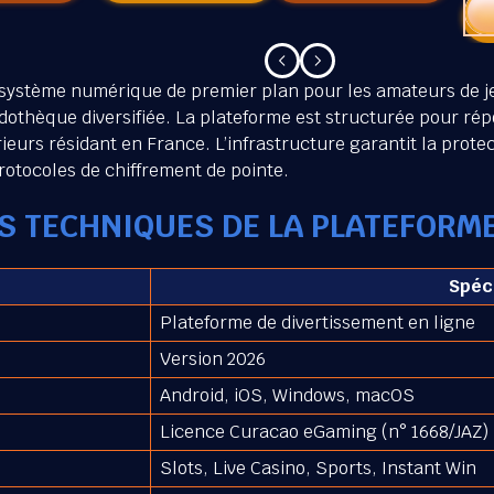
osystème numérique de premier plan pour les amateurs de j
othèque diversifiée. La plateforme est structurée pour rép
eurs résidant en France. L’infrastructure garantit la protect
rotocoles de chiffrement de pointe.
S TECHNIQUES DE LA PLATEFORM
Spéc
Plateforme de divertissement en ligne
Version 2026
Android, iOS, Windows, macOS
Licence Curacao eGaming (n° 1668/JAZ)
Slots, Live Casino, Sports, Instant Win