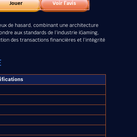
Jouer
Voir l’avis
eux de hasard, combinant une architecture
ondre aux standards de l’industrie iGaming,
ion des transactions financières et l’intégrité
E
ifications