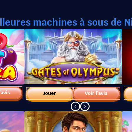
lleures machines à sous de N
’avis
Jouer
Voir l’avis