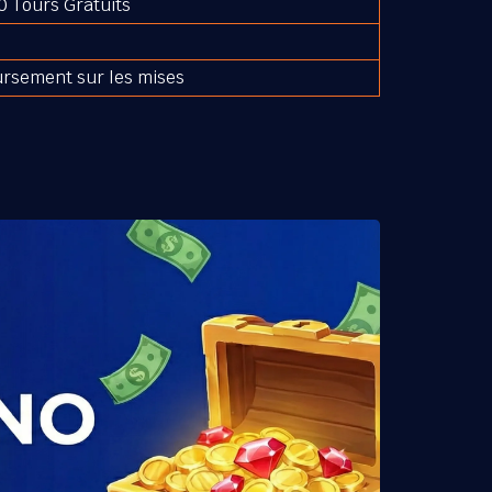
0 Tours Gratuits
rsement sur les mises