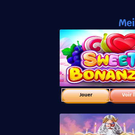
Mei
Jouer
Voir l