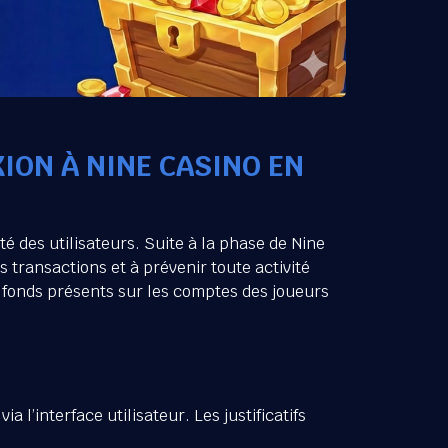
ION À NINE CASINO EN
té des utilisateurs. Suite à la phase de Nine
 transactions et à prévenir toute activité
es fonds présents sur les comptes des joueurs
 l’interface utilisateur. Les justificatifs