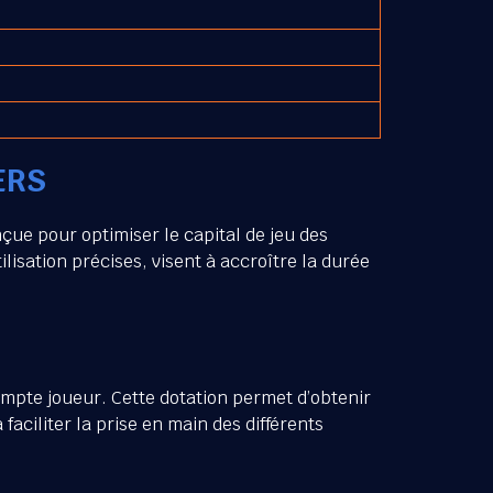
ERS
çue pour optimiser le capital de jeu des
ilisation précises, visent à accroître la durée
ompte joueur. Cette dotation permet d’obtenir
aciliter la prise en main des différents