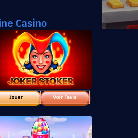
ine Casino
Jouer
Voir l’avis