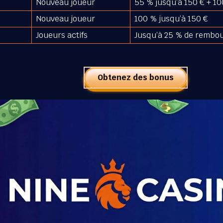
Nouveau joueur
55 % jusqu’à 150 € + 10
Nouveau joueur
100 % jusqu’à 150 €
Joueurs actifs
Jusqu’à 25 % de rembou
Obtenez des bonus