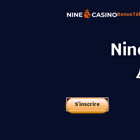
Bonus
Té
Nin
S’inscrire