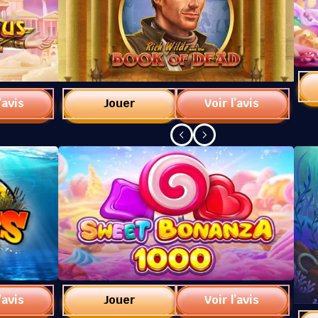
’avis
Jouer
Voir l’avis
’avis
Jouer
Voir l’avis