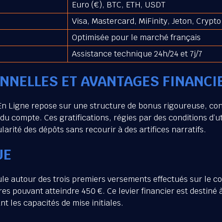
Euro (€), BTC, ETH, USDT
Visa, Mastercard, MiFinity, Jeton, Crypto
Optimisée pour le marché français
Assistance technique 24h/24 et 7j/7
NNELLES ET AVANTAGES FINANCI
 En Ligne repose sur une structure de bonus rigoureuse, con
du compte. Ces gratifications, régies par des conditions d’ut
ularité des dépôts sans recourir à des artifices narratifs.
UE
cule autour des trois premiers versements effectués sur le c
 pouvant atteindre 450 €. Ce levier financier est destiné à f
t les capacités de mise initiales.