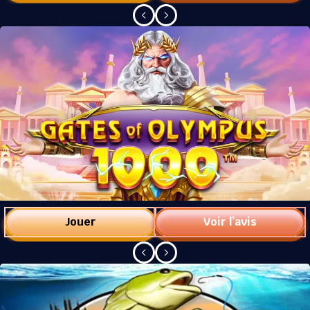
Jouer
Voir l’avis