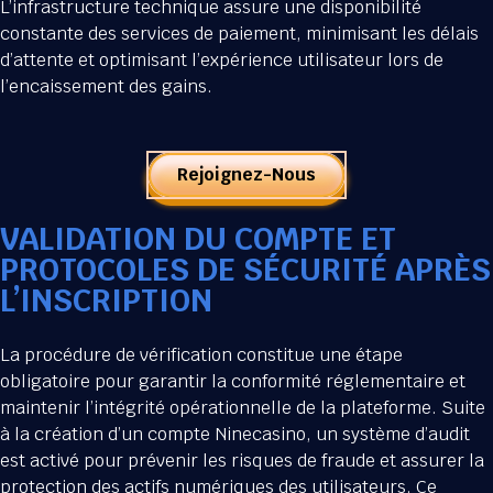
L’infrastructure technique assure une disponibilité
constante des services de paiement, minimisant les délais
d’attente et optimisant l’expérience utilisateur lors de
l’encaissement des gains.
Rejoignez-Nous
VALIDATION DU COMPTE ET
PROTOCOLES DE SÉCURITÉ APRÈS
L’INSCRIPTION
La procédure de vérification constitue une étape
obligatoire pour garantir la conformité réglementaire et
maintenir l’intégrité opérationnelle de la plateforme. Suite
à la création d’un compte Ninecasino, un système d’audit
est activé pour prévenir les risques de fraude et assurer la
protection des actifs numériques des utilisateurs. Ce