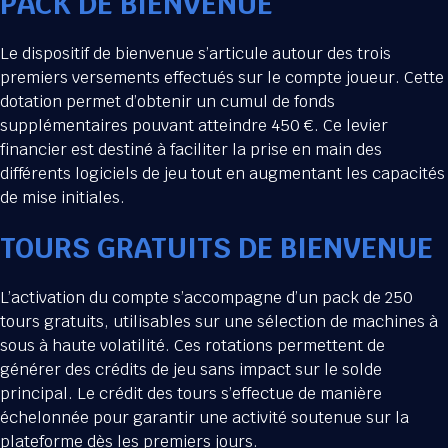
PACK DE BIENVENUE
Le dispositif de bienvenue s’articule autour des trois
premiers versements effectués sur le compte joueur. Cette
dotation permet d’obtenir un cumul de fonds
supplémentaires pouvant atteindre 450 €. Ce levier
financier est destiné à faciliter la prise en main des
différents logiciels de jeu tout en augmentant les capacités
de mise initiales.
TOURS GRATUITS DE BIENVENUE
L’activation du compte s’accompagne d’un pack de 250
tours gratuits, utilisables sur une sélection de machines à
sous à haute volatilité. Ces rotations permettent de
générer des crédits de jeu sans impact sur le solde
principal. Le crédit des tours s’effectue de manière
échelonnée pour garantir une activité soutenue sur la
plateforme dès les premiers jours.