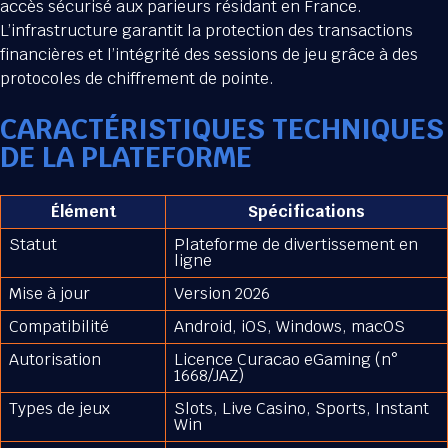
accès sécurisé aux parieurs résidant en France.
L’infrastructure garantit la protection des transactions
financières et l’intégrité des sessions de jeu grâce à des
protocoles de chiffrement de pointe.
CARACTÉRISTIQUES TECHNIQUES
DE LA PLATEFORME
Élément
Spécifications
Statut
Plateforme de divertissement en
ligne
Mise à jour
Version 2026
Compatibilité
Android, iOS, Windows, macOS
Autorisation
Licence Curacao eGaming (n°
1668/JAZ)
Types de jeux
Slots, Live Casino, Sports, Instant
Win