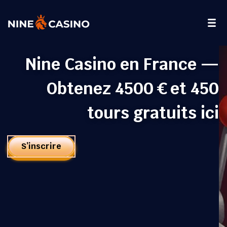
Nine Casino en France —
Obtenez 4500 € et 450
tours gratuits ici
S’inscrire