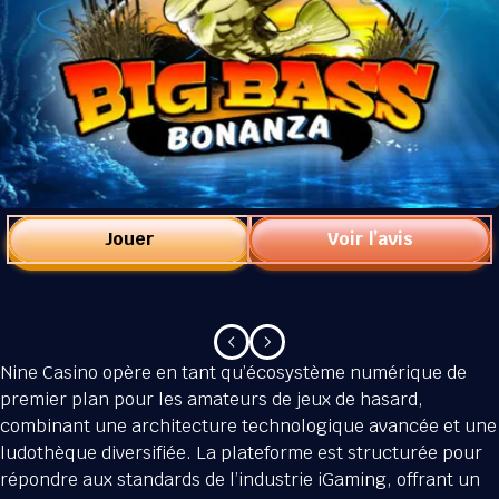
Jouer
Voir l’avis
Nine Casino opère en tant qu’écosystème numérique de
premier plan pour les amateurs de jeux de hasard,
combinant une architecture technologique avancée et une
ludothèque diversifiée. La plateforme est structurée pour
répondre aux standards de l’industrie iGaming, offrant un