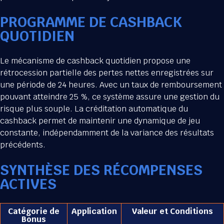
PROGRAMME DE CASHBACK
QUOTIDIEN
Le mécanisme de cashback quotidien propose une
rétrocession partielle des pertes nettes enregistrées sur
une période de 24 heures. Avec un taux de remboursement
pouvant atteindre 25 %, ce système assure une gestion du
risque plus souple. La créditation automatique du
cashback permet de maintenir une dynamique de jeu
constante, indépendamment de la variance des résultats
précédents.
SYNTHÈSE DES RÉCOMPENSES
ACTIVES
Catégorie de
Application
Valeur et Conditions
Bonus