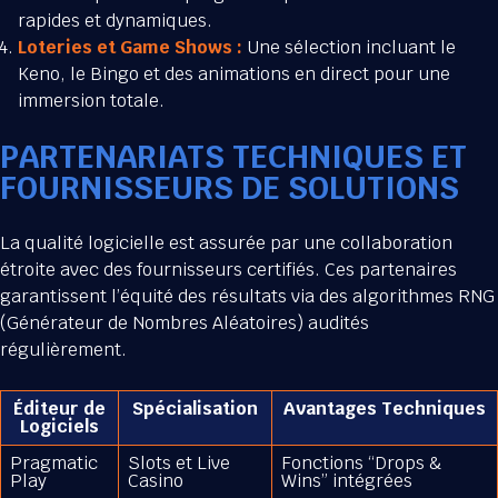
rapides et dynamiques.
Loteries et Game Shows :
Une sélection incluant le
Keno, le Bingo et des animations en direct pour une
immersion totale.
PARTENARIATS TECHNIQUES ET
FOURNISSEURS DE SOLUTIONS
La qualité logicielle est assurée par une collaboration
étroite avec des fournisseurs certifiés. Ces partenaires
garantissent l’équité des résultats via des algorithmes RNG
(Générateur de Nombres Aléatoires) audités
régulièrement.
Éditeur de
Spécialisation
Avantages Techniques
Logiciels
Pragmatic
Slots et Live
Fonctions “Drops &
Play
Casino
Wins” intégrées