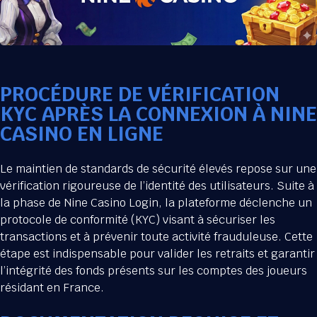
PROCÉDURE DE VÉRIFICATION
KYC APRÈS LA CONNEXION À NINE
CASINO EN LIGNE
Le maintien de standards de sécurité élevés repose sur une
vérification rigoureuse de l’identité des utilisateurs. Suite à
la phase de Nine Casino Login, la plateforme déclenche un
protocole de conformité (KYC) visant à sécuriser les
transactions et à prévenir toute activité frauduleuse. Cette
étape est indispensable pour valider les retraits et garantir
l’intégrité des fonds présents sur les comptes des joueurs
résidant en France.