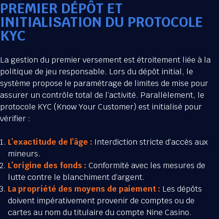
PREMIER DÉPÔT ET
INITIALISATION DU PROTOCOLE
KYC
La gestion du premier versement est étroitement liée à la
politique de jeu responsable. Lors du dépôt initial, le
système propose le paramétrage de limites de mise pour
assurer un contrôle total de l’activité. Parallèlement, le
protocole KYC (Know Your Customer) est initialisé pour
vérifier :
L’exactitude de l’âge :
Interdiction stricte d’accès aux
mineurs.
L’origine des fonds :
Conformité avec les mesures de
lutte contre le blanchiment d’argent.
La propriété des moyens de paiement :
Les dépôts
doivent impérativement provenir de comptes ou de
cartes au nom du titulaire du compte Nine Casino.