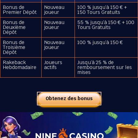
Bonus de
Nouveau
100 % jusqu’à 150 € +
Premier Dépôt
joueur
150 Tours Gratuits
Bonus de
Nouveau
55 % jusqu’à 150 € + 100
Deuxième
joueur
Tours Gratuits
Dépôt
Bonus de
Nouveau
100 % jusqu’à 150 €
Troisième
joueur
Dépôt
Rakeback
Joueurs
Jusqu’à 25 % de
Hebdomadaire
actifs
remboursement sur les
mises
Obtenez des bonus