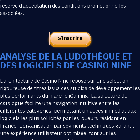
réserve d’acceptation des conditions promotionnelles
associées.
S’inscrire
ANALYSE DE LA LUDOTHÈQUE ET
DES LOGICIELS DE CASINO NINE
L’architecture de Casino Nine repose sur une sélection
rigoureuse de titres issus des studios de développement les
plus performants du marché iGaming. La structure du
catalogue facilite une navigation intuitive entre les
différentes catégories, permettant un accès immédiat aux
logiciels les plus sollicités par les joueurs résidant en
France. L’organisation par segments techniques garantit
une expérience utilisateur optimisée, tant sur les