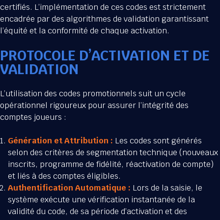
certifiés. L’implémentation de ces codes est strictement
encadrée par des algorithmes de validation garantissant
l’équité et la conformité de chaque activation.
PROTOCOLE D’ACTIVATION ET DE
VALIDATION
L’utilisation des codes promotionnels suit un cycle
opérationnel rigoureux pour assurer l’intégrité des
comptes joueurs :
Génération et Attribution :
Les codes sont générés
selon des critères de segmentation technique (nouveaux
inscrits, programme de fidélité, réactivation de compte)
et liés à des comptes éligibles.
Authentification Automatique :
Lors de la saisie, le
système exécute une vérification instantanée de la
validité du code, de sa période d’activation et des