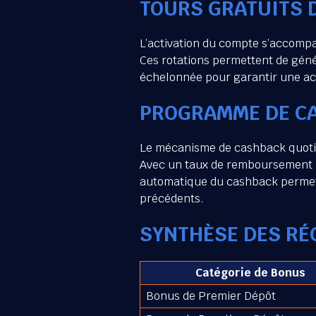
TOURS GRATUITS 
L’activation du compte s’accompag
Ces rotations permettent de génér
échelonnée pour garantir une act
PROGRAMME DE C
Le mécanisme de cashback quotidi
Avec un taux de remboursement po
automatique du cashback permet 
précédents.
SYNTHÈSE DES RÉ
Catégorie de Bonus
Bonus de Premier Dépôt