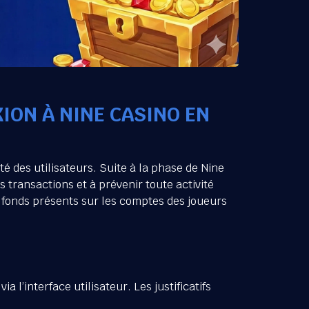
ION À NINE CASINO EN
té des utilisateurs. Suite à la phase de Nine
 transactions et à prévenir toute activité
es fonds présents sur les comptes des joueurs
 l’interface utilisateur. Les justificatifs