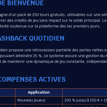
DE BIENVENUE
ne d’un pack de 250 tours gratuits, utilisables sur une sél
er des crédits de jeu sans impact sur le solde principal. Le
ivité soutenue sur la plateforme dès les premiers jours.
ASHBACK QUOTIDIEN
en propose une rétrocession partielle des pertes nettes e
uvant atteindre 25 %, ce système assure une gestion du ri
de maintenir une dynamique de jeu constante, indépendam
COMPENSES ACTIVES
Application
Nouveau joueur
100 % jusqu’à 150 € + 1