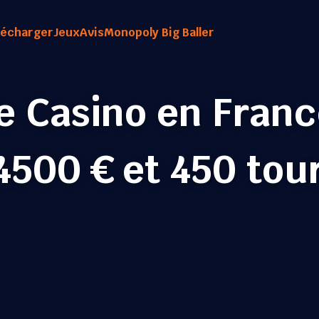
lécharger
Jeux
Avis
Monopoly Big Baller
e Casino en Fran
4500 € et 450 tour