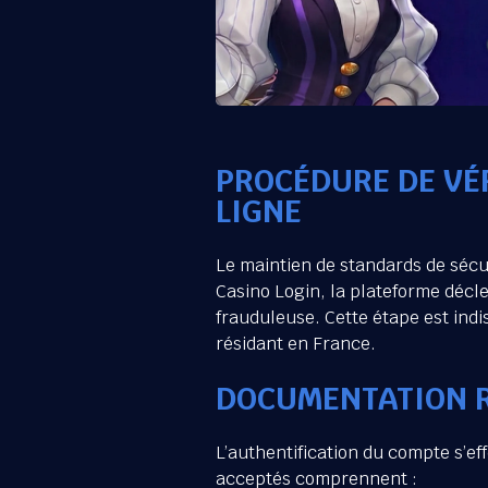
PROCÉDURE DE VÉR
LIGNE
Le maintien de standards de sécur
Casino Login, la plateforme décle
frauduleuse. Cette étape est indi
résidant en France.
DOCUMENTATION R
L’authentification du compte s’eff
acceptés comprennent :