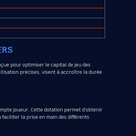
ERS
çue pour optimiser le capital de jeu des
ilisation précises, visent à accroître la durée
ompte joueur. Cette dotation permet d’obtenir
aciliter la prise en main des différents