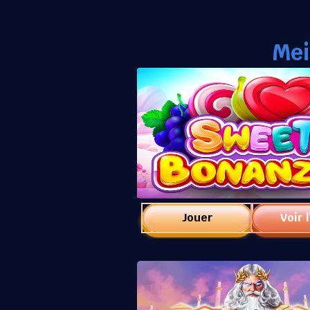
Mei
Jouer
Voir l