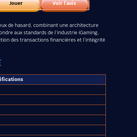
Jouer
Voir l’avis
eux de hasard, combinant une architecture
ondre aux standards de l’industrie iGaming,
ion des transactions financières et l’intégrité
E
ifications