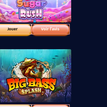
Jouer
Voir l’avis