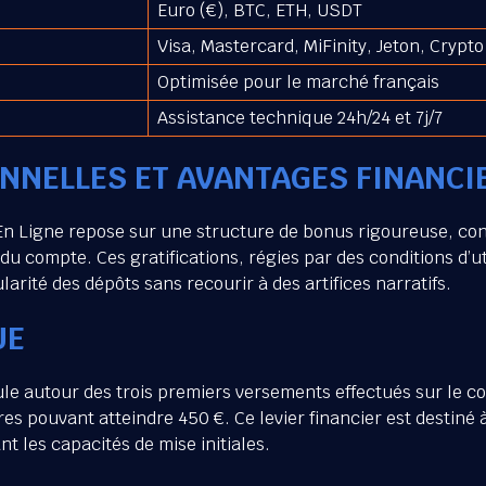
Euro (€), BTC, ETH, USDT
Visa, Mastercard, MiFinity, Jeton, Crypto
Optimisée pour le marché français
Assistance technique 24h/24 et 7j/7
NNELLES ET AVANTAGES FINANCI
 En Ligne repose sur une structure de bonus rigoureuse, con
du compte. Ces gratifications, régies par des conditions d’ut
ularité des dépôts sans recourir à des artifices narratifs.
UE
cule autour des trois premiers versements effectués sur le c
 pouvant atteindre 450 €. Ce levier financier est destiné à f
t les capacités de mise initiales.