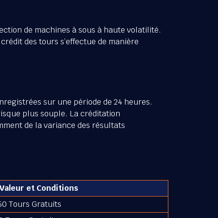
ection de machines à sous à haute volatilité.
 crédit des tours s’effectue de manière
nregistrées sur une période de 24 heures.
sque plus souple. La créditation
ment de la variance des résultats
Valeur et Conditions
50 Tours Gratuits