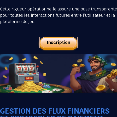
Cette rigueur opérationnelle assure une base transparente
pour toutes les interactions futures entre l’utilisateur et la
plateforme de jeu.
Inscription
GESTION DES FLUX FINANCIERS