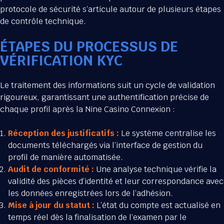
protocole de sécurité s’articule autour de plusieurs étapes
de contrôle technique.
ÉTAPES DU PROCESSUS DE
VÉRIFICATION KYC
Le traitement des informations suit un cycle de validation
rigoureux, garantissant une authentification précise de
chaque profil après la Nine Casino Connexion :
Réception des justificatifs :
Le système centralise les
documents téléchargés via l’interface de gestion du
profil de manière automatisée.
Audit de conformité :
Une analyse technique vérifie la
validité des pièces d’identité et leur correspondance avec
les données enregistrées lors de l’adhésion.
Mise à jour du statut :
L’état du compte est actualisé en
temps réel dès la finalisation de l’examen par le