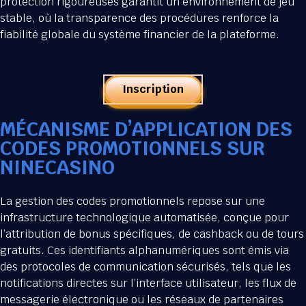
protection rigoureuses garantit un environnement de jeu
stable, où la transparence des procédures renforce la
fiabilité globale du système financier de la plateforme.
Inscription
MÉCANISME D’APPLICATION DES
CODES PROMOTIONNELS SUR
NINECASINO
La gestion des codes promotionnels repose sur une
infrastructure technologique automatisée, conçue pour
l’attribution de bonus spécifiques, de cashback ou de tours
gratuits. Ces identifiants alphanumériques sont émis via
des protocoles de communication sécurisés, tels que les
notifications directes sur l’interface utilisateur, les flux de
messagerie électronique ou les réseaux de partenaires