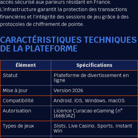
accès sécurisé aux parieurs résidant en France.
L’infrastructure garantit la protection des transactions
financières et l’intégrité des sessions de jeu grâce à des
protocoles de chiffrement de pointe.
CARACTÉRISTIQUES TECHNIQUES
DE LA PLATEFORME
Élément
Spécifications
Statut
Plateforme de divertissement en
ligne
Mise à jour
Version 2026
Compatibilité
Android, iOS, Windows, macOS
Autorisation
Licence Curacao eGaming (n°
1668/JAZ)
Types de jeux
Slots, Live Casino, Sports, Instant
Win