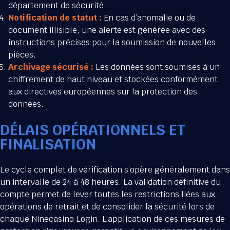
département de sécurité.
Notification de statut :
En cas d’anomalie ou de
document illisible, une alerte est générée avec des
instructions précises pour la soumission de nouvelles
pièces.
Archivage sécurisé :
Les données sont soumises à un
chiffrement de haut niveau et stockées conformément
aux directives européennes sur la protection des
données.
DÉLAIS OPÉRATIONNELS ET
FINALISATION
Le cycle complet de vérification s’opère généralement dans
un intervalle de 24 à 48 heures. La validation définitive du
compte permet de lever toutes les restrictions liées aux
opérations de retrait et de consolider la sécurité lors de
chaque Ninecasino Login. L’application de ces mesures de