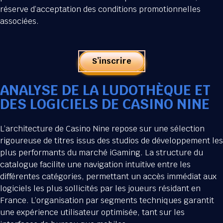
réserve d’acceptation des conditions promotionnelles
associées.
S’inscrire
ANALYSE DE LA LUDOTHÈQUE ET
DES LOGICIELS DE CASINO NINE
L’architecture de Casino Nine repose sur une sélection
rigoureuse de titres issus des studios de développement les
plus performants du marché iGaming. La structure du
catalogue facilite une navigation intuitive entre les
différentes catégories, permettant un accès immédiat aux
logiciels les plus sollicités par les joueurs résidant en
France. L’organisation par segments techniques garantit
une expérience utilisateur optimisée, tant sur les