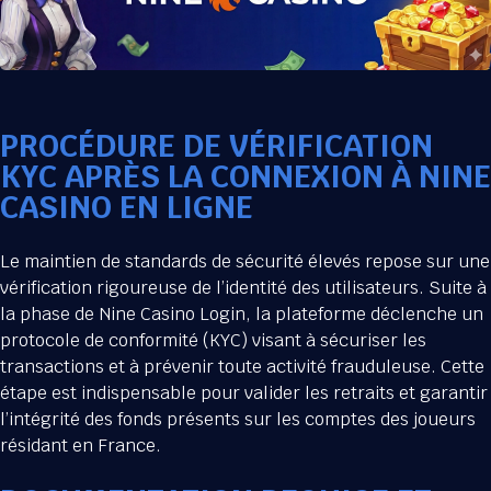
PROCÉDURE DE VÉRIFICATION
KYC APRÈS LA CONNEXION À NINE
CASINO EN LIGNE
Le maintien de standards de sécurité élevés repose sur une
vérification rigoureuse de l’identité des utilisateurs. Suite à
la phase de Nine Casino Login, la plateforme déclenche un
protocole de conformité (KYC) visant à sécuriser les
transactions et à prévenir toute activité frauduleuse. Cette
étape est indispensable pour valider les retraits et garantir
l’intégrité des fonds présents sur les comptes des joueurs
résidant en France.