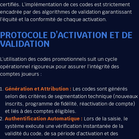
certifiés. L’implémentation de ces codes est strictement
encadrée par des algorithmes de validation garantissant
l’équité et la conformité de chaque activation.
PROTOCOLE D’ACTIVATION ET DE
VALIDATION
L’utilisation des codes promotionnels suit un cycle
opérationnel rigoureux pour assurer l’intégrité des
comptes joueurs :
Génération et Attribution :
Les codes sont générés
selon des critères de segmentation technique (nouveaux
inscrits, programme de fidélité, réactivation de compte)
et liés à des comptes éligibles.
Authentification Automatique :
Lors de la saisie, le
système exécute une vérification instantanée de la
validité du code, de sa période d’activation et des