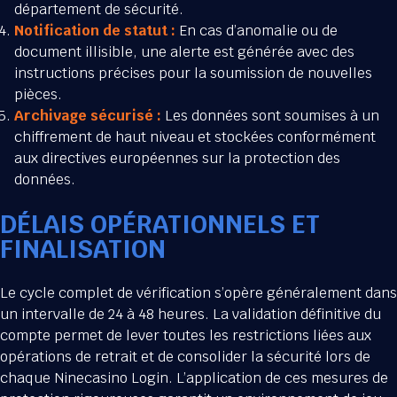
département de sécurité.
Notification de statut :
En cas d’anomalie ou de
document illisible, une alerte est générée avec des
instructions précises pour la soumission de nouvelles
pièces.
Archivage sécurisé :
Les données sont soumises à un
chiffrement de haut niveau et stockées conformément
aux directives européennes sur la protection des
données.
DÉLAIS OPÉRATIONNELS ET
FINALISATION
Le cycle complet de vérification s’opère généralement dans
un intervalle de 24 à 48 heures. La validation définitive du
compte permet de lever toutes les restrictions liées aux
opérations de retrait et de consolider la sécurité lors de
chaque Ninecasino Login. L’application de ces mesures de