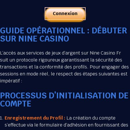
Connexion
GUIDE OPÉRATIONNEL : DÉBUTER
SUR NINE CASINO
L’accès aux services de jeux d’argent sur Nine Casino Fr
suit un protocole rigoureux garantissant la sécurité des
transactions et la conformité des profils. Pour engager des
sessions en mode réel, le respect des étapes suivantes est
impératif :
PROCESSUS D’INITIALISATION DE
COMPTE
Enregistrement du Profil :
La création du compte
s’effectue via le formulaire d’adhésion en fournissant des