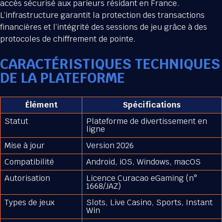
accès sécurisé aux parieurs résidant en France.
L’infrastructure garantit la protection des transactions
financières et l’intégrité des sessions de jeu grâce à des
protocoles de chiffrement de pointe.
CARACTÉRISTIQUES TECHNIQUES
DE LA PLATEFORME
Élément
Spécifications
Statut
Plateforme de divertissement en
ligne
Mise à jour
Version 2026
Compatibilité
Android, iOS, Windows, macOS
Autorisation
Licence Curacao eGaming (n°
1668/JAZ)
Types de jeux
Slots, Live Casino, Sports, Instant
Win