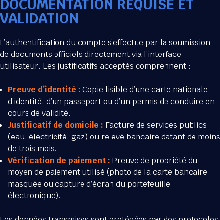
DOCUMENTATION REQUISE ET
VALIDATION
L’authentification du compte s’effectue par la soumission
de documents officiels directement via l’interface
utilisateur. Les justificatifs acceptés comprennent :
Preuve d’identité :
Copie lisible d’une carte nationale
d’identité, d’un passeport ou d’un permis de conduire en
cours de validité.
Justificatif de domicile :
Facture de services publics
(eau, électricité, gaz) ou relevé bancaire datant de moins
de trois mois.
Vérification de paiement :
Preuve de propriété du
moyen de paiement utilisé (photo de la carte bancaire
masquée ou capture d’écran du portefeuille
électronique).
Les données transmises sont protégées par des protocoles