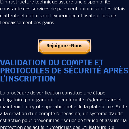
L’infrastructure technique assure une disponibilité
constante des services de paiement, minimisant les délais
d’attente et optimisant l’expérience utilisateur lors de
l’encaissement des gains.
Rejoignez-Nous
VALIDATION DU COMPTE ET
PROTOCOLES DE SÉCURITÉ APRÈS
L’INSCRIPTION
La procédure de vérification constitue une étape
obligatoire pour garantir la conformité réglementaire et
maintenir l’intégrité opérationnelle de la plateforme. Suite
à la création d’un compte Ninecasino, un système d’audit
est activé pour prévenir les risques de fraude et assurer la
protection des actifs numériques des utilisateurs. Ce