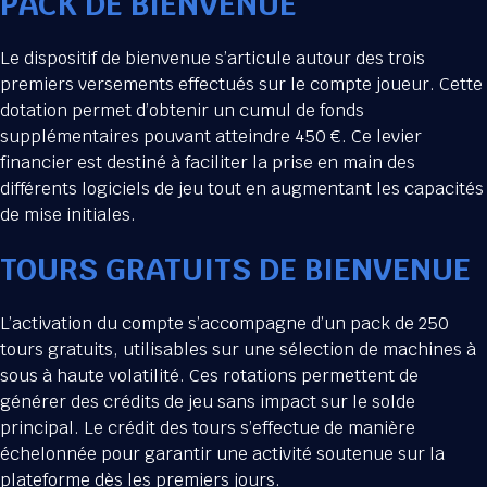
PACK DE BIENVENUE
Le dispositif de bienvenue s’articule autour des trois
premiers versements effectués sur le compte joueur. Cette
dotation permet d’obtenir un cumul de fonds
supplémentaires pouvant atteindre 450 €. Ce levier
financier est destiné à faciliter la prise en main des
différents logiciels de jeu tout en augmentant les capacités
de mise initiales.
TOURS GRATUITS DE BIENVENUE
L’activation du compte s’accompagne d’un pack de 250
tours gratuits, utilisables sur une sélection de machines à
sous à haute volatilité. Ces rotations permettent de
générer des crédits de jeu sans impact sur le solde
principal. Le crédit des tours s’effectue de manière
échelonnée pour garantir une activité soutenue sur la
plateforme dès les premiers jours.