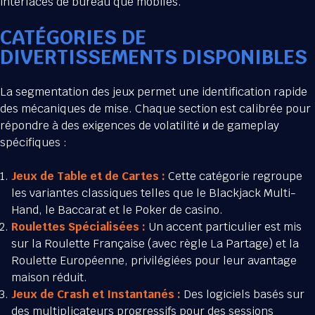
interfaces de bureau que mobiles.
CATÉGORIES DE
DIVERTISSEMENTS DISPONIBLES
La segmentation des jeux permet une identification rapide
des mécaniques de mise. Chaque section est calibrée pour
répondre à des exigences de volatilité и de gameplay
spécifiques :
Jeux de Table et de Cartes :
Cette catégorie regroupe
les variantes classiques telles que le Blackjack Multi-
Hand, le Baccarat et le Poker de casino.
Roulettes Spécialisées :
Un accent particulier est mis
sur la Roulette Française (avec règle La Partage) et la
Roulette Européenne, privilégiées pour leur avantage
maison réduit.
Jeux de Crash et Instantanés :
Des logiciels basés sur
des multiplicateurs progressifs pour des sessions