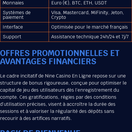
Monnaies
Euro (€), BTC, ETH, USDT
Systèmes de
Visa, Mastercard, MiFinity, Jeton,
paiement
Crypto
Interface
Optimisée pour le marché français
Support
Assistance technique 24h/24 et 7j/7
OFFRES PROMOTIONNELLES ET
AVANTAGES FINANCIERS
Le cadre incitatif de Nine Casino En Ligne repose sur une
structure de bonus rigoureuse, conçue pour optimiser le
capital de jeu des utilisateurs dès l’enregistrement du
compte. Ces gratifications, régies par des conditions
d’utilisation précises, visent à accroître la durée des
sessions et à valoriser la régularité des dépôts sans
recourir à des artifices narratifs.