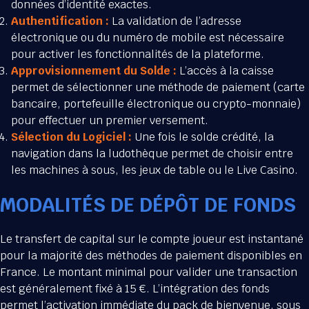
données d’identité exactes.
Authentification :
La validation de l’adresse
électronique ou du numéro de mobile est nécessaire
pour activer les fonctionnalités de la plateforme.
Approvisionnement du Solde :
L’accès à la caisse
permet de sélectionner une méthode de paiement (carte
bancaire, portefeuille électronique ou crypto-monnaie)
pour effectuer un premier versement.
Sélection du Logiciel :
Une fois le solde crédité, la
navigation dans la ludothèque permet de choisir entre
les machines à sous, les jeux de table ou le Live Casino.
MODALITÉS DE DÉPÔT DE FONDS
Le transfert de capital sur le compte joueur est instantané
pour la majorité des méthodes de paiement disponibles en
France. Le montant minimal pour valider une transaction
est généralement fixé à 15 €. L’intégration des fonds
permet l’activation immédiate du pack de bienvenue, sous