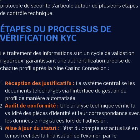
protocole de sécurité s’articule autour de plusieurs étapes
de contrôle technique.
ÉTAPES DU PROCESSUS DE
VÉRIFICATION KYC
Le traitement des informations suit un cycle de validation
rigoureux, garantissant une authentification précise de
chaque profil après la Nine Casino Connexion :
Réception des justificatifs :
Le système centralise les
documents téléchargés via l’interface de gestion du
profil de manière automatisée.
Audit de conformité :
Une analyse technique vérifie la
validité des pièces d’identité et leur correspondance avec
les données enregistrées lors de l’adhésion.
Mise à jour du statut :
L’état du compte est actualisé en
temps réel dès la finalisation de l’examen par le