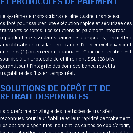
ET PROTOCOLES DE PAIEMENT
Le système de transactions de Nine Casino France est
calibré pour assurer une exécution rapide et sécurisée des
transferts de fonds. Les solutions de paiement intégrées
répondent aux standards bancaires européens, permettant
aux utilisateurs résidant en France d’opérer exclusivement
en euros (€) ou en crypto-monnaies. Chaque opération est
soumise à un protocole de chiffrement SSL 128 bits,
garantissant l’intégrité des données bancaires et la
traçabilité des flux en temps réel.
SOLUTIONS DE DÉPÔT ET DE
RETRAIT DISPONIBLES
La plateforme privilégie des méthodes de transfert
reconnues pour leur fiabilité et leur rapidité de traitement.
Les options disponibles incluent les cartes de débit/crédit,
les portefeuilles numériques de nouvelle génération et les