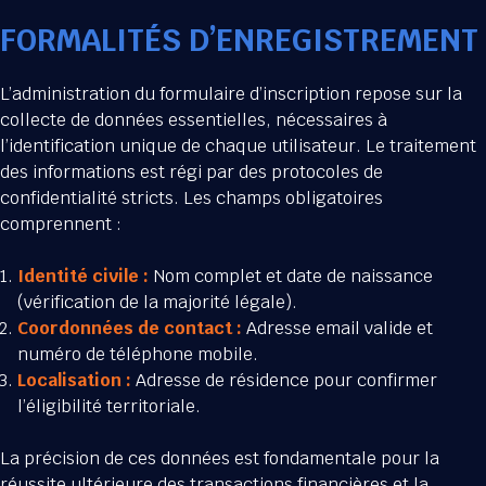
FORMALITÉS D’ENREGISTREMENT
L’administration du formulaire d’inscription repose sur la
collecte de données essentielles, nécessaires à
l’identification unique de chaque utilisateur. Le traitement
des informations est régi par des protocoles de
confidentialité stricts. Les champs obligatoires
comprennent :
Identité civile :
Nom complet et date de naissance
(vérification de la majorité légale).
Coordonnées de contact :
Adresse email valide et
numéro de téléphone mobile.
Localisation :
Adresse de résidence pour confirmer
l’éligibilité territoriale.
La précision de ces données est fondamentale pour la
réussite ultérieure des transactions financières et la