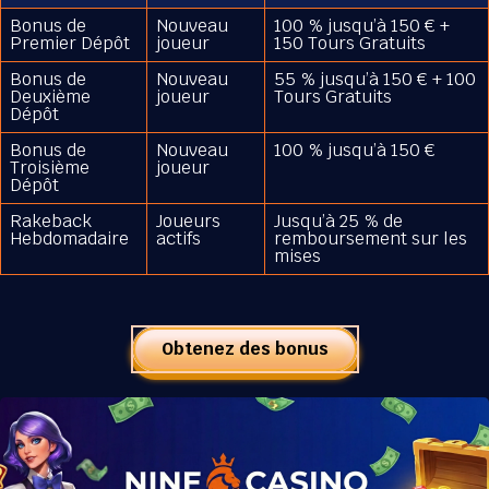
Bonus de
Nouveau
100 % jusqu’à 150 € +
Premier Dépôt
joueur
150 Tours Gratuits
Bonus de
Nouveau
55 % jusqu’à 150 € + 100
Deuxième
joueur
Tours Gratuits
Dépôt
Bonus de
Nouveau
100 % jusqu’à 150 €
Troisième
joueur
Dépôt
Rakeback
Joueurs
Jusqu’à 25 % de
Hebdomadaire
actifs
remboursement sur les
mises
Obtenez des bonus