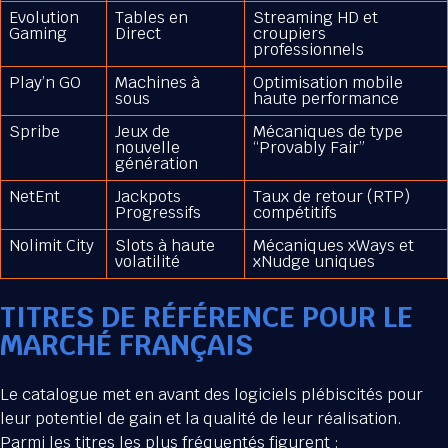
Evolution
Tables en
Streaming HD et
Gaming
Direct
croupiers
professionnels
Play’n GO
Machines à
Optimisation mobile
sous
haute performance
Spribe
Jeux de
Mécaniques de type
nouvelle
“Provably Fair”
génération
NetEnt
Jackpots
Taux de retour (RTP)
Progressifs
compétitifs
Nolimit City
Slots à haute
Mécaniques xWays et
volatilité
xNudge uniques
TITRES DE RÉFÉRENCE POUR LE
MARCHÉ FRANÇAIS
Le catalogue met en avant des logiciels plébiscités pour
leur potentiel de gain et la qualité de leur réalisation.
Parmi les titres les plus fréquentés figurent :