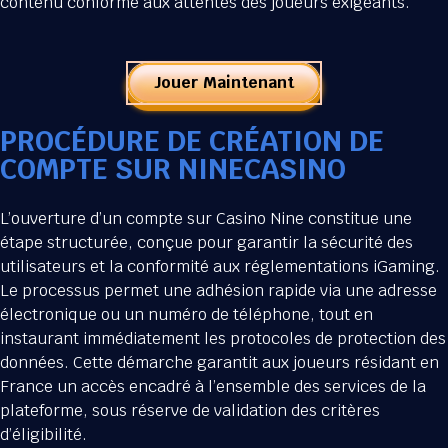
contenu conforme aux attentes des joueurs exigeants.
Jouer Maintenant
PROCÉDURE DE CRÉATION DE
COMPTE SUR NINECASINO
L’ouverture d’un compte sur Casino Nine constitue une
étape structurée, conçue pour garantir la sécurité des
utilisateurs et la conformité aux réglementations iGaming.
Le processus permet une adhésion rapide via une adresse
électronique ou un numéro de téléphone, tout en
instaurant immédiatement les protocoles de protection des
données. Cette démarche garantit aux joueurs résidant en
France un accès encadré à l’ensemble des services de la
plateforme, sous réserve de validation des critères
d’éligibilité.