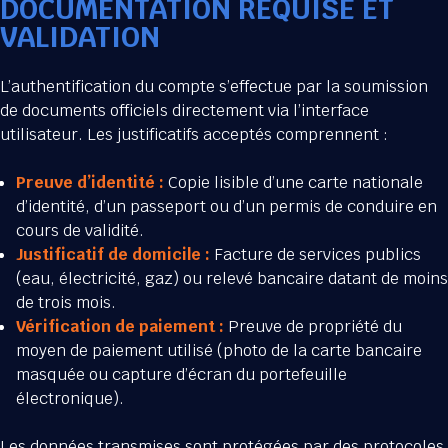
DOCUMENTATION REQUISE ET
VALIDATION
L’authentification du compte s’effectue par la soumission
de documents officiels directement via l’interface
utilisateur. Les justificatifs acceptés comprennent :
Preuve d’identité :
Copie lisible d’une carte nationale
d’identité, d’un passeport ou d’un permis de conduire en
cours de validité.
Justificatif de domicile :
Facture de services publics
(eau, électricité, gaz) ou relevé bancaire datant de moins
de trois mois.
Vérification de paiement :
Preuve de propriété du
moyen de paiement utilisé (photo de la carte bancaire
masquée ou capture d’écran du portefeuille
électronique).
Les données transmises sont protégées par des protocoles