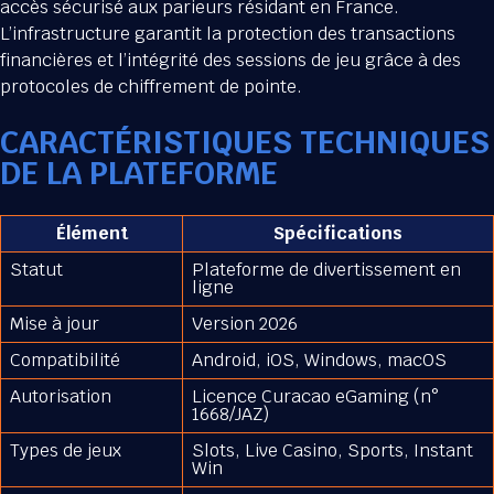
accès sécurisé aux parieurs résidant en France.
L’infrastructure garantit la protection des transactions
financières et l’intégrité des sessions de jeu grâce à des
protocoles de chiffrement de pointe.
CARACTÉRISTIQUES TECHNIQUES
DE LA PLATEFORME
Élément
Spécifications
Statut
Plateforme de divertissement en
ligne
Mise à jour
Version 2026
Compatibilité
Android, iOS, Windows, macOS
Autorisation
Licence Curacao eGaming (n°
1668/JAZ)
Types de jeux
Slots, Live Casino, Sports, Instant
Win