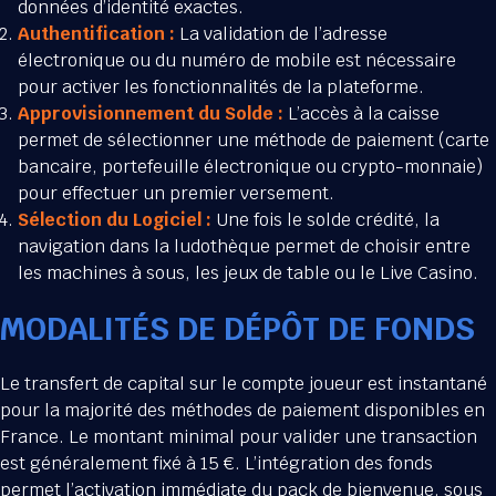
données d’identité exactes.
Authentification :
La validation de l’adresse
électronique ou du numéro de mobile est nécessaire
pour activer les fonctionnalités de la plateforme.
Approvisionnement du Solde :
L’accès à la caisse
permet de sélectionner une méthode de paiement (carte
bancaire, portefeuille électronique ou crypto-monnaie)
pour effectuer un premier versement.
Sélection du Logiciel :
Une fois le solde crédité, la
navigation dans la ludothèque permet de choisir entre
les machines à sous, les jeux de table ou le Live Casino.
MODALITÉS DE DÉPÔT DE FONDS
Le transfert de capital sur le compte joueur est instantané
pour la majorité des méthodes de paiement disponibles en
France. Le montant minimal pour valider une transaction
est généralement fixé à 15 €. L’intégration des fonds
permet l’activation immédiate du pack de bienvenue, sous