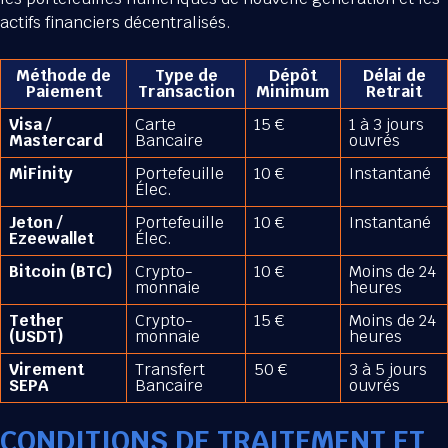
actifs financiers décentralisés.
Méthode de
Type de
Dépôt
Délai de
Paiement
Transaction
Minimum
Retrait
Visa /
Carte
15 €
1 à 3 jours
Mastercard
Bancaire
ouvrés
MiFinity
Portefeuille
10 €
Instantané
Élec.
Jeton /
Portefeuille
10 €
Instantané
Ezeewallet
Élec.
Bitcoin (BTC)
Crypto-
10 €
Moins de 24
monnaie
heures
Tether
Crypto-
15 €
Moins de 24
(USDT)
monnaie
heures
Virement
Transfert
50 €
3 à 5 jours
SEPA
Bancaire
ouvrés
CONDITIONS DE TRAITEMENT ET