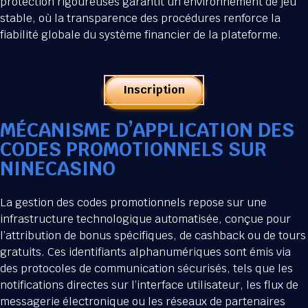
protection rigoureuses garantit un environnement de jeu
stable, où la transparence des procédures renforce la
fiabilité globale du système financier de la plateforme.
Inscription
MÉCANISME D’APPLICATION DES
CODES PROMOTIONNELS SUR
NINECASINO
La gestion des codes promotionnels repose sur une
infrastructure technologique automatisée, conçue pour
l’attribution de bonus spécifiques, de cashback ou de tours
gratuits. Ces identifiants alphanumériques sont émis via
des protocoles de communication sécurisés, tels que les
notifications directes sur l’interface utilisateur, les flux de
messagerie électronique ou les réseaux de partenaires