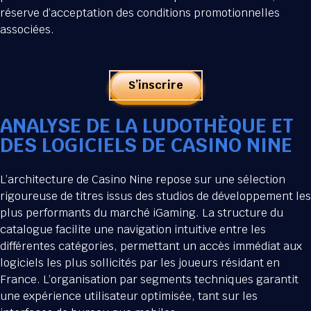
réserve d’acceptation des conditions promotionnelles
associées.
S’inscrire
ANALYSE DE LA LUDOTHÈQUE ET
DES LOGICIELS DE CASINO NINE
L’architecture de Casino Nine repose sur une sélection
rigoureuse de titres issus des studios de développement les
plus performants du marché iGaming. La structure du
catalogue facilite une navigation intuitive entre les
différentes catégories, permettant un accès immédiat aux
logiciels les plus sollicités par les joueurs résidant en
France. L’organisation par segments techniques garantit
une expérience utilisateur optimisée, tant sur les