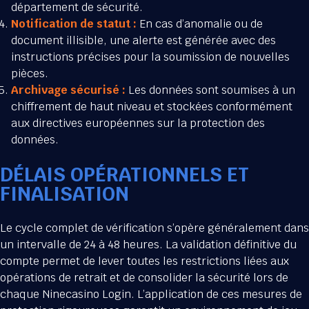
département de sécurité.
Notification de statut :
En cas d’anomalie ou de
document illisible, une alerte est générée avec des
instructions précises pour la soumission de nouvelles
pièces.
Archivage sécurisé :
Les données sont soumises à un
chiffrement de haut niveau et stockées conformément
aux directives européennes sur la protection des
données.
DÉLAIS OPÉRATIONNELS ET
FINALISATION
Le cycle complet de vérification s’opère généralement dans
un intervalle de 24 à 48 heures. La validation définitive du
compte permet de lever toutes les restrictions liées aux
opérations de retrait et de consolider la sécurité lors de
chaque Ninecasino Login. L’application de ces mesures de