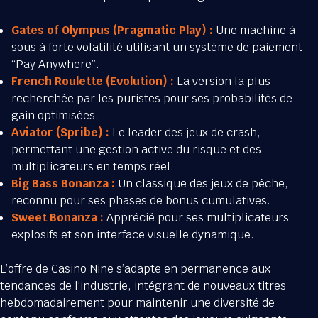
Gates of Olympus (Pragmatic Play) :
Une machine à
sous à forte volatilité utilisant un système de paiement
“Pay Anywhere”.
French Roulette (Evolution) :
La version la plus
recherchée par les puristes pour ses probabilités de
gain optimisées.
Aviator (Spribe) :
Le leader des jeux de crash,
permettant une gestion active du risque et des
multiplicateurs en temps réel.
Big Bass Bonanza :
Un classique des jeux de pêche,
reconnu pour ses phases de bonus cumulatives.
Sweet Bonanza :
Apprécié pour ses multiplicateurs
explosifs et son interface visuelle dynamique.
L’offre de Casino Nine s’adapte en permanence aux
tendances de l’industrie, intégrant de nouveaux titres
hebdomadairement pour maintenir une diversité de