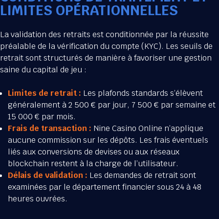
LIMITES OPÉRATIONNELLES
La validation des retraits est conditionnée par la réussite
préalable de la vérification du compte (KYC). Les seuils de
retrait sont structurés de manière à favoriser une gestion
saine du capital de jeu :
Limites de retrait :
Les plafonds standards s’élèvent
généralement à 2 500 € par jour, 7 500 € par semaine et
15 000 € par mois.
Frais de transaction :
Nine Casino Online n’applique
aucune commission sur les dépôts. Les frais éventuels
liés aux conversions de devises ou aux réseaux
blockchain restent à la charge de l’utilisateur.
Délais de validation :
Les demandes de retrait sont
examinées par le département financier sous 24 à 48
heures ouvrées.